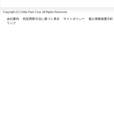
Copyright (C) Odds Park Corp. All Rights Reserved.
会社案内
特定商取引法に基づく表示
サイトポリシー
個人情報保護方針
リンク