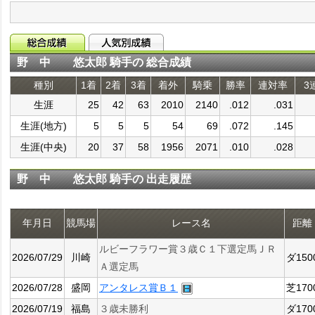
野 中 悠太郎 騎手の 総合成績
種別
1着
2着
3着
着外
騎乗
勝率
連対率
3
生涯
25
42
63
2010
2140
.012
.031
生涯(地方)
5
5
5
54
69
.072
.145
生涯(中央)
20
37
58
1956
2071
.010
.028
野 中 悠太郎 騎手の 出走履歴
年月日
競馬場
レース名
距離
ルビーフラワー賞３歳Ｃ１下選定馬ＪＲ
2026/07/29
川崎
ダ150
Ａ選定馬
2026/07/28
盛岡
アンタレス賞Ｂ１
芝170
2026/07/19
福島
３歳未勝利
ダ170