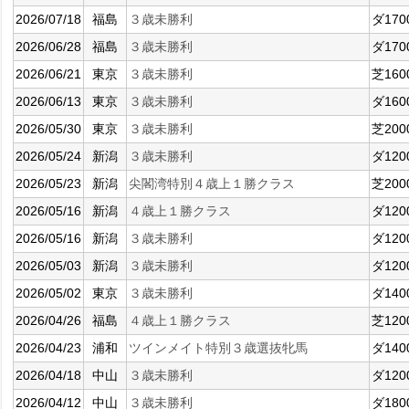
2026/07/18
福島
３歳未勝利
ダ170
2026/06/28
福島
３歳未勝利
ダ170
2026/06/21
東京
３歳未勝利
芝160
2026/06/13
東京
３歳未勝利
ダ160
2026/05/30
東京
３歳未勝利
芝200
2026/05/24
新潟
３歳未勝利
ダ120
2026/05/23
新潟
尖閣湾特別４歳上１勝クラス
芝200
2026/05/16
新潟
４歳上１勝クラス
ダ120
2026/05/16
新潟
３歳未勝利
ダ120
2026/05/03
新潟
３歳未勝利
ダ120
2026/05/02
東京
３歳未勝利
ダ140
2026/04/26
福島
４歳上１勝クラス
芝120
2026/04/23
浦和
ツインメイト特別３歳選抜牝馬
ダ140
2026/04/18
中山
３歳未勝利
ダ120
2026/04/12
中山
３歳未勝利
ダ180