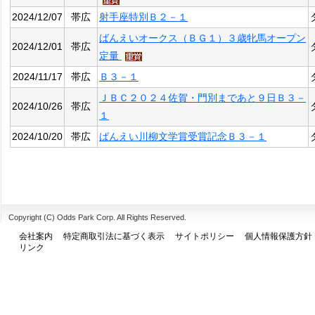
2024/12/07
帯広
射手座特別Ｂ２－１
ばんえいオークス（ＢＧ１）３歳牝馬オープン
2024/12/01
帯広
定量
2024/11/17
帯広
Ｂ３－１
ＪＢＣ２０２４佐賀・門別まであと９日Ｂ３－
2024/10/26
帯広
１
2024/10/20
帯広
ばんえい川柳文学賞受賞記念Ｂ３－１
Copyright (C) Odds Park Corp. All Rights Reserved.
会社案内
特定商取引法に基づく表示
サイトポリシー
個人情報保護方針
リンク