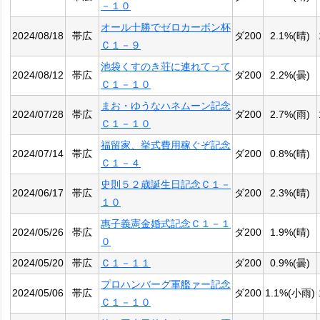
－１０
オール十勝でゼロカーボン杯
2024/08/18
帯広
ダ200
2.1%(晴)
Ｃ１－９
池袋くすのき荘に連れてって
2024/08/12
帯広
ダ200
2.2%(曇)
Ｃ１－１０
まお・ゆうなハネムーン記念
2024/07/28
帯広
ダ200
2.7%(雨)
Ｃ１－１０
福留家、挙式費用稼ぐぞ記念
2024/07/14
帯広
ダ200
0.8%(晴)
Ｃ１－４
史則５２歳誕生日記念Ｃ１－
2024/06/17
帯広
ダ200
2.3%(晴)
１０
惠子義憲金婚式記念Ｃ１－１
2024/05/26
帯広
ダ200
1.9%(晴)
０
2024/05/20
帯広
Ｃ１－１１
ダ200
0.9%(曇)
プロハンバーグ軍艦ァー記念
2024/05/06
帯広
ダ200
1.1%(小雨)
Ｃ１－１０