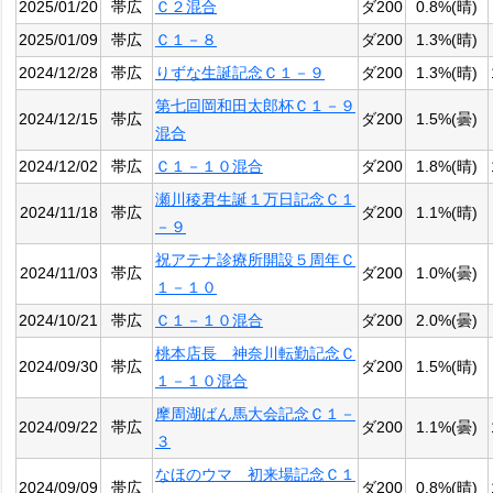
2025/01/20
帯広
Ｃ２混合
ダ200
0.8%(晴)
2025/01/09
帯広
Ｃ１－８
ダ200
1.3%(晴)
2024/12/28
帯広
りずな生誕記念Ｃ１－９
ダ200
1.3%(晴)
第七回岡和田太郎杯Ｃ１－９
2024/12/15
帯広
ダ200
1.5%(曇)
混合
2024/12/02
帯広
Ｃ１－１０混合
ダ200
1.8%(晴)
瀬川稜君生誕１万日記念Ｃ１
2024/11/18
帯広
ダ200
1.1%(晴)
－９
祝アテナ診療所開設５周年Ｃ
2024/11/03
帯広
ダ200
1.0%(曇)
１－１０
2024/10/21
帯広
Ｃ１－１０混合
ダ200
2.0%(曇)
桃本店長 神奈川転勤記念Ｃ
2024/09/30
帯広
ダ200
1.5%(晴)
１－１０混合
摩周湖ばん馬大会記念Ｃ１－
2024/09/22
帯広
ダ200
1.1%(曇)
３
なほのウマ 初来場記念Ｃ１
2024/09/09
帯広
ダ200
0.8%(晴)