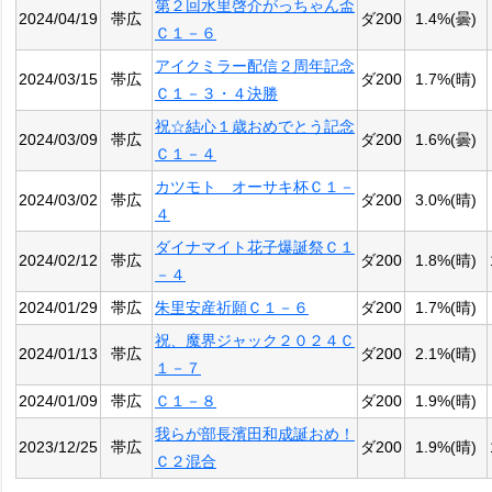
第２回水里啓介がっちゃん盃
2024/04/19
帯広
ダ200
1.4%(曇)
Ｃ１－６
アイクミラー配信２周年記念
2024/03/15
帯広
ダ200
1.7%(晴)
Ｃ１－３・４決勝
祝☆結心１歳おめでとう記念
2024/03/09
帯広
ダ200
1.6%(曇)
Ｃ１－４
カツモト オーサキ杯Ｃ１－
2024/03/02
帯広
ダ200
3.0%(晴)
４
ダイナマイト花子爆誕祭Ｃ１
2024/02/12
帯広
ダ200
1.8%(晴)
－４
2024/01/29
帯広
朱里安産祈願Ｃ１－６
ダ200
1.7%(晴)
祝、魔界ジャック２０２４Ｃ
2024/01/13
帯広
ダ200
2.1%(晴)
１－７
2024/01/09
帯広
Ｃ１－８
ダ200
1.9%(晴)
我らが部長濱田和成誕おめ！
2023/12/25
帯広
ダ200
1.9%(晴)
Ｃ２混合