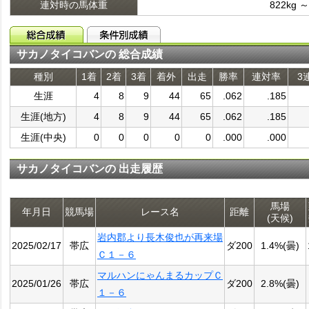
連対時の馬体重
822kg ～
サカノタイコバンの 総合成績
種別
1着
2着
3着
着外
出走
勝率
連対率
3
生涯
4
8
9
44
65
.062
.185
生涯(地方)
4
8
9
44
65
.062
.185
生涯(中央)
0
0
0
0
0
.000
.000
サカノタイコバンの 出走履歴
馬場
年月日
競馬場
レース名
距離
(天候)
岩内郡より長木俊也が再来場
2025/02/17
帯広
ダ200
1.4%(曇)
Ｃ１－６
マルハンにゃんまるカップＣ
2025/01/26
帯広
ダ200
2.8%(曇)
１－６