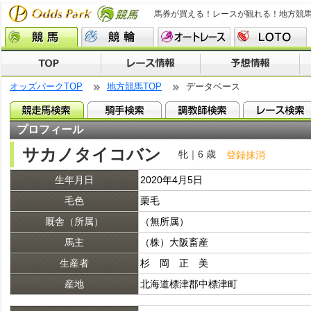
馬券が買える！レースが観れる！地方競
オッズパークTOP
地方競馬TOP
データベース
プロフィール
サカノタイコバン
牝｜6 歳
登録抹消
生年月日
2020年4月5日
毛色
栗毛
厩舎（所属）
（無所属）
馬主
（株）大阪畜産
生産者
杉 岡 正 美
産地
北海道標津郡中標津町