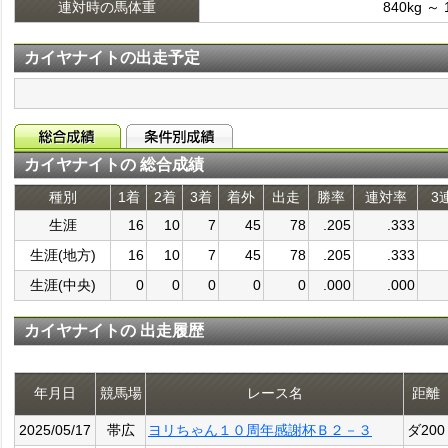
連対時の馬体重
840kg ～ 
カイヤナイトの出走予定
カイヤナイトの 総合成績
種別
1着
2着
3着
着外
出走
勝率
連対率
3
生涯
16
10
7
45
78
.205
.333
生涯(地方)
16
10
7
45
78
.205
.333
生涯(中央)
0
0
0
0
0
.000
.000
カイヤナイトの 出走履歴
年月日
競馬場
レース名
距離
2025/05/17
帯広
ヨリちゃん１０周年感謝杯Ｂ２－３
ダ200