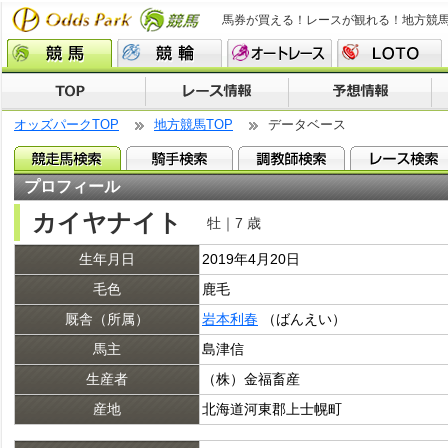
馬券が買える！レースが観れる！地方競
オッズパークTOP
地方競馬TOP
データベース
プロフィール
カイヤナイト
牡｜7 歳
生年月日
2019年4月20日
毛色
鹿毛
厩舎（所属）
岩本利春
（ばんえい）
馬主
島津信
生産者
（株）金福畜産
産地
北海道河東郡上士幌町