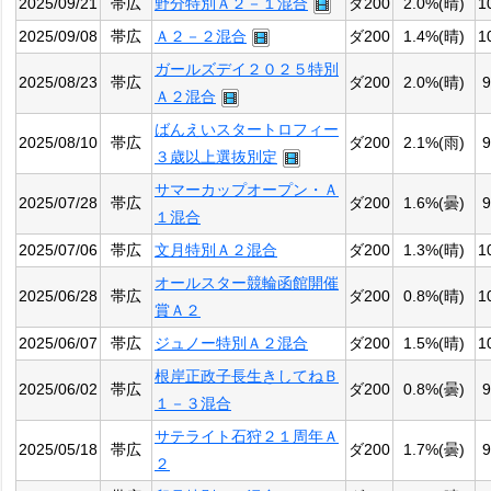
2025/09/21
帯広
野分特別Ａ２－１混合
ダ200
2.0%(晴)
1
2025/09/08
帯広
Ａ２－２混合
ダ200
1.4%(晴)
1
ガールズデイ２０２５特別
2025/08/23
帯広
ダ200
2.0%(晴)
9
Ａ２混合
ばんえいスタートロフィー
2025/08/10
帯広
ダ200
2.1%(雨)
9
３歳以上選抜別定
サマーカップオープン・Ａ
2025/07/28
帯広
ダ200
1.6%(曇)
9
１混合
2025/07/06
帯広
文月特別Ａ２混合
ダ200
1.3%(晴)
1
オールスター競輪函館開催
2025/06/28
帯広
ダ200
0.8%(晴)
1
賞Ａ２
2025/06/07
帯広
ジュノー特別Ａ２混合
ダ200
1.5%(晴)
1
根岸正政子長生きしてねＢ
2025/06/02
帯広
ダ200
0.8%(曇)
9
１－３混合
サテライト石狩２１周年Ａ
2025/05/18
帯広
ダ200
1.7%(曇)
9
２