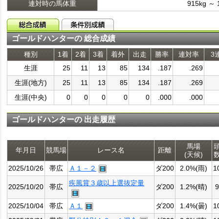
連対時の馬体重
915kg ～ 
ゴールドハンターの 総合成績
種別
1着
2着
3着
着外
出走
勝率
連対率
3
生涯
25
11
13
85
134
.187
.269
生涯(地方)
25
11
13
85
134
.187
.269
生涯(中央)
0
0
0
0
0
.000
.000
ゴールドハンターの 出走履歴
馬場
年月日
競馬場
レース名
距離
(天候)
2025/10/26
帯広
Ａ１－２
ダ200
2.0%(雨)
1
疾風賞３歳以上選抜定量
2025/10/20
帯広
ダ200
1.2%(晴)
9
2025/10/04
帯広
Ａ１
ダ200
1.4%(曇)
1