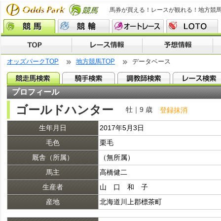
馬券が買える！レースが観れる！地方競
オッズパークTOP
地方競馬TOP
データベース
プロフィール
ゴールドハンター
牡｜9 歳
登録抹消
生年月日
2017年5月3日
毛色
栗毛
厩舎（所属）
（無所属）
馬主
高橋健二
生産者
山 口 和 子
産地
北海道川上郡標茶町