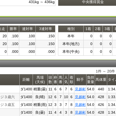
431kg ～ 436kg
中央獲得賞金
出走
勝率
連対率
3連対率
種別
1着
2着
3着
20
.100
.100
.150
本年
0
0
0
20
.100
.100
.150
本年(地方)
0
0
0
0
.000
.000
.000
本年(中央)
0
0
0
1件 ～ 20
馬場
頭
枠
馬
人
着
負担
距離
騎手
馬体重
タイ
(天候)
数
番
番
気
順
重量
ダ1400
稍重(曇)
11
6
6
7
6
見越彬
54.0
440
1:34
ンジ３歳六
ダ1400
良(晴)
12
6
7
10
6
見越彬
54.0
428
1:33
ンジ３歳五
ダ1400
稍重(雨)
12
3
3
7
8
見越彬
54.0
426
1:34
ダ1400
良(曇)
11
4
4
3
8
見越彬
54.0
428
1:34