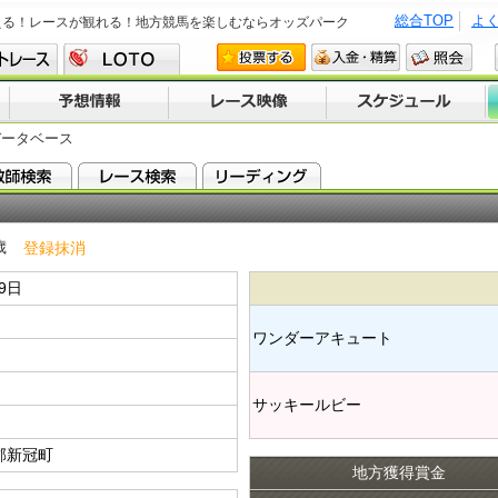
総合TOP
よ
える！レースが観れる！地方競馬を楽しむならオッズパーク
データベース
歳
登録抹消
19日
ワンダーアキュート​
サッキールビー​
郡新冠町
地方獲得賞金