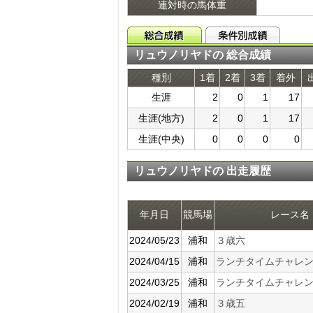
連対時の馬体重
リュウノリヤドの 総合成績
種別
1着
2着
3着
着外
生涯
2
0
1
17
生涯(地方)
2
0
1
17
生涯(中央)
0
0
0
0
リュウノリヤドの 出走履歴
年月日
競馬場
レース名
2024/05/23
浦和
３歳六
2024/04/15
浦和
ランチタイムチャレ
2024/03/25
浦和
ランチタイムチャレ
2024/02/19
浦和
３歳五