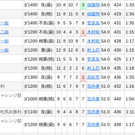
ダ1400
良(曇)
10
8
10
7
3
保園翔
54.0
424
1:33
ダ1400
良(晴)
11
8
11
5
6
保園翔
54.0
429
1:34
２一組
ダ1400
不良(曇)
9
5
5
7
8
菅原辰
54.0
431
1:30
１二組
ダ1200
不良(曇)
10
4
4
3
1
木村暁
54.0
431
1:15
１一組
ダ1200
稍重(曇)
11
8
10
8
7
木村暁
54.0
428
1:17
１一組
ダ1200
重(曇)
12
8
12
6
5
村上忍
54.0
430
1:15
ダ1200
稍重(晴)
11
5
5
5
6
菅原辰
54.0
425
1:17
ダ1200
良(晴)
11
2
2
2
6
村上忍
54.0
435
1:18
ダ1300
良(曇)
9
7
7
2
1
高松亮
54.0
436
1:25
勝利
ダ1200
良(晴)
11
6
7
9
7
宮内勇
51.0
432
1:16
チャレンジ競
ダ1000
稍重(晴)
8
6
6
7
7
宮内勇
51.0
440
1:04
歳牝馬未勝利
ダ1100
良(曇)
9
4
4
8
7
宮内勇
51.0
436
1:11
チャレンジ競
ダ1200
稍重(曇)
9
6
6
7
7
宮内勇
51.0
438
1:17