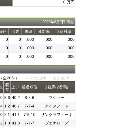
0 万円
2026年8月7日 現在
着外
出走
勝率
連対率
3連対率
0
0
.000
.000
.000
0
0
.000
.000
.000
0
0
.000
.000
.000
件（全20件）
« 前の30件
次の30件 »
着
ム
上3F
通過​順位
1着馬(2着馬)
差
.0
3.6
40.2
8-8-6
マシュー
.4
1.2
40.7
7-7-4
アイスノート
.0
2.1
41.1
7-9-10
サンクラフィーネ
.2
1.9
41.8
7-7-7
ブエナローズ