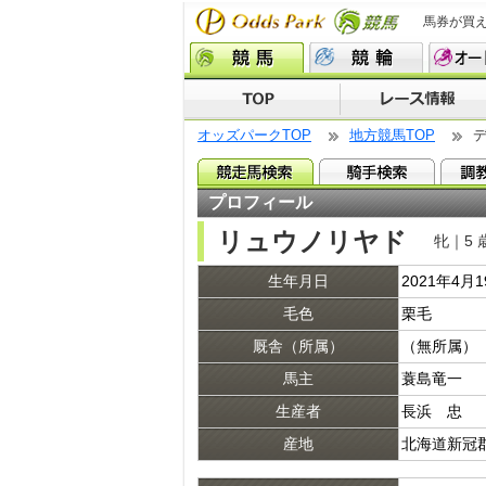
馬券が買
オッズパークTOP
地方競馬TOP
プロフィール
リュウノリヤド
牝｜5 
生年月日
2021年4月
毛色
栗毛
厩舎（所属）
（無所属）
馬主
蓑島竜一
生産者
長浜 忠
産地
北海道新冠