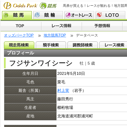
馬券が買える！レースが観れる！地方競
オッズパークTOP
地方競馬TOP
データベース
プロフィール
フジサンワイシーシ
牡｜5 歳
生年月日
2021年5月10日
毛色
栗毛
厩舎（所属）
村上実
（岩手）
馬主
藤田秀行
生産者
櫛桁牧場
産地
北海道浦河郡浦河町