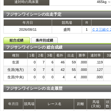
連対時の馬体重
465kg ～
フジサンワイシーシの出走予定
年月日
競馬場
R
2026/08/11
盛岡
1
Ｃ２三組Ｃ
フジサンワイシーシの 総合成績
種別
1着
2着
3着
着外
出走
勝率
連対率
3
生涯
0
7
6
46
59
.000
.119
生涯(地方)
0
7
6
42
55
.000
.127
生涯(中央)
0
0
0
4
4
.000
.000
フジサンワイシーシの 出走履歴
馬場
頭
年月日
競馬場
レース名
距離
(天候)
数