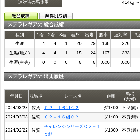
連対時の馬体重
414kg ～
ステラレギアの 総合成績
種別
1着
2着
3着
着外
出走
勝率
連対率
3
生涯
4
4
1
20
29
.138
.276
生涯(地方)
4
4
1
15
24
.167
.333
生涯(中央)
0
0
0
5
5
.000
.000
ステラレギアの 出走履歴
馬場
年月日
競馬場
レース名
距離
(天候)
2024/03/23
佐賀
Ｃ２－１６組Ｃ２
ダ1400
不良(雨)
2024/03/08
佐賀
Ｃ２－１６組Ｃ２
ダ1400
不良(晴)
チャレンジシリーズＣ２－１
2024/02/22
佐賀
ダ1300
不良(曇)
５組