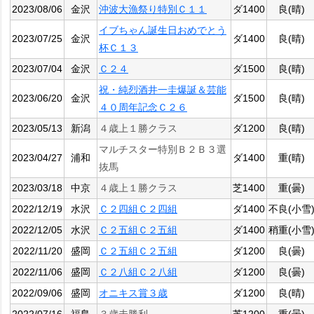
2023/08/06
金沢
沖波大漁祭り特別Ｃ１１
ダ1400
良(晴)
イブちゃん誕生日おめでとう
2023/07/25
金沢
ダ1400
良(晴)
杯Ｃ１３
2023/07/04
金沢
Ｃ２４
ダ1500
良(晴)
祝・純烈酒井一圭爆誕＆芸能
2023/06/20
金沢
ダ1500
良(晴)
４０周年記念Ｃ２６
2023/05/13
新潟
４歳上１勝クラス
ダ1200
良(晴)
マルチスター特別Ｂ２Ｂ３選
2023/04/27
浦和
ダ1400
重(晴)
抜馬
2023/03/18
中京
４歳上１勝クラス
芝1400
重(曇)
2022/12/19
水沢
Ｃ２四組Ｃ２四組
ダ1400
不良(小雪
2022/12/05
水沢
Ｃ２五組Ｃ２五組
ダ1400
稍重(小雪
2022/11/20
盛岡
Ｃ２五組Ｃ２五組
ダ1200
良(曇)
2022/11/06
盛岡
Ｃ２八組Ｃ２八組
ダ1200
良(曇)
2022/09/06
盛岡
オニキス賞３歳
ダ1200
良(晴)