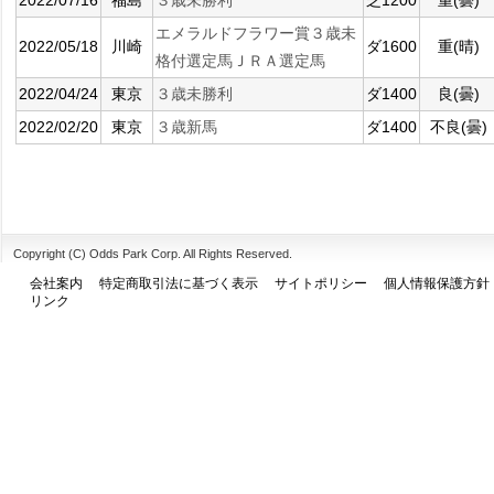
2022/07/16
福島
３歳未勝利
芝1200
重(曇)
エメラルドフラワー賞３歳未
2022/05/18
川崎
ダ1600
重(晴)
格付選定馬ＪＲＡ選定馬
2022/04/24
東京
３歳未勝利
ダ1400
良(曇)
2022/02/20
東京
３歳新馬
ダ1400
不良(曇)
Copyright (C) Odds Park Corp. All Rights Reserved.
会社案内
特定商取引法に基づく表示
サイトポリシー
個人情報保護方針
リンク