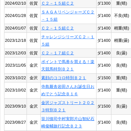
2024/02/10
佐賀
Ｃ２－１５組Ｃ２
ダ1300
重(晴)
ＳＡＧＡリベンジャーズＣ２
2024/01/28
佐賀
ダ1400
不良(晴)
－１５組
2024/01/07
佐賀
Ｃ２－１５組Ｃ２
ダ1400
稍重(晴)
チャレンジシリーズＣ２－１
2023/12/18
佐賀
ダ1400
稍重(曇)
５組
2023/12/03
佐賀
Ｃ２－１７組Ｃ２
ダ1400
良(曇)
ポイントで馬券を買える！楽
2023/11/05
金沢
ダ1400
良(晴)
天競馬特別Ｂ２１
2023/10/22
金沢
素顔のココロ特別Ｂ２１
ダ1500
重(晴)
寺島厩舎岩田さんお誕生日お
2023/10/02
金沢
ダ1400
重(晴)
めでとう記念Ｂ１６
金沢ジャズストリート２０２
2023/09/10
金沢
ダ1500
良(曇)
３特別Ｂ２１
笹川慎司中村実郎片山智紀石
2023/08/27
金沢
ダ1400
良(晴)
崎俊輔旅行記念Ｂ２３