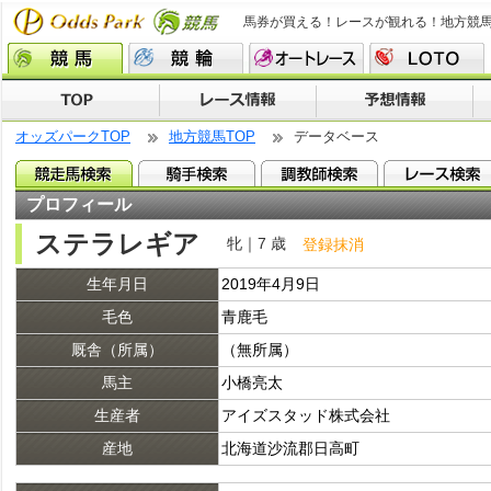
馬券が買える！レースが観れる！地方競
オッズパークTOP
地方競馬TOP
データベース
プロフィール
ステラレギア
牝｜7 歳
登録抹消
生年月日
2019年4月9日
毛色
青鹿毛
厩舎（所属）
（無所属）
馬主
小橋亮太
生産者
アイズスタッド株式会社
産地
北海道沙流郡日高町