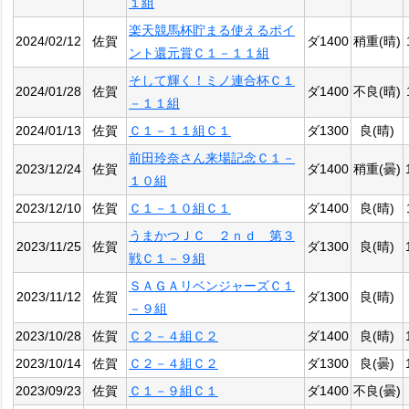
１組
楽天競馬杯貯まる使えるポイ
2024/02/12
佐賀
ダ1400
稍重(晴)
ント還元賞Ｃ１－１１組
そして輝く！ミノ連合杯Ｃ１
2024/01/28
佐賀
ダ1400
不良(晴)
－１１組
2024/01/13
佐賀
Ｃ１－１１組Ｃ１
ダ1300
良(晴)
前田玲奈さん来場記念Ｃ１－
2023/12/24
佐賀
ダ1400
稍重(曇)
１０組
2023/12/10
佐賀
Ｃ１－１０組Ｃ１
ダ1400
良(晴)
うまかつＪＣ ２ｎｄ 第３
2023/11/25
佐賀
ダ1300
良(晴)
戦Ｃ１－９組
ＳＡＧＡリベンジャーズＣ１
2023/11/12
佐賀
ダ1300
良(晴)
－９組
2023/10/28
佐賀
Ｃ２－４組Ｃ２
ダ1400
良(晴)
2023/10/14
佐賀
Ｃ２－４組Ｃ２
ダ1300
良(曇)
2023/09/23
佐賀
Ｃ１－９組Ｃ１
ダ1400
不良(曇)