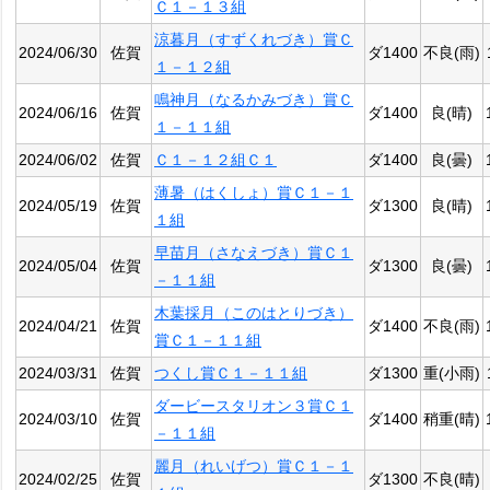
Ｃ１－１３組
涼暮月（すずくれづき）賞Ｃ
2024/06/30
佐賀
ダ1400
不良(雨)
１－１２組
鳴神月（なるかみづき）賞Ｃ
2024/06/16
佐賀
ダ1400
良(晴)
１－１１組
2024/06/02
佐賀
Ｃ１－１２組Ｃ１
ダ1400
良(曇)
薄暑（はくしょ）賞Ｃ１－１
2024/05/19
佐賀
ダ1300
良(晴)
１組
早苗月（さなえづき）賞Ｃ１
2024/05/04
佐賀
ダ1300
良(曇)
－１１組
木葉採月（このはとりづき）
2024/04/21
佐賀
ダ1400
不良(雨)
賞Ｃ１－１１組
2024/03/31
佐賀
つくし賞Ｃ１－１１組
ダ1300
重(小雨)
ダービースタリオン３賞Ｃ１
2024/03/10
佐賀
ダ1400
稍重(晴)
－１１組
麗月（れいげつ）賞Ｃ１－１
2024/02/25
佐賀
ダ1300
不良(晴)