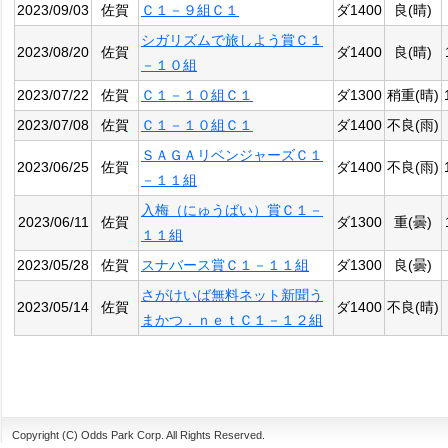
2023/09/03
佐賀
Ｃ１－９組Ｃ１
ダ1400
良(晴)
シガリズムで旅しよう賞Ｃ１
2023/08/20
佐賀
ダ1400
良(晴)
－１０組
2023/07/22
佐賀
Ｃ１－１０組Ｃ１
ダ1300
稍重(晴)
2023/07/08
佐賀
Ｃ１－１０組Ｃ１
ダ1400
不良(雨)
ＳＡＧＡリベンジャーズＣ１
2023/06/25
佐賀
ダ1400
不良(雨)
－１１組
入梅（にゅうばい）賞Ｃ１－
2023/06/11
佐賀
ダ1300
重(曇)
１１組
2023/05/28
佐賀
スナバース賞Ｃ１－１１組
ダ1300
良(曇)
さがけいば無料ネット新聞う
2023/05/14
佐賀
ダ1400
不良(晴)
まかつ．ｎｅｔＣ１－１２組
Copyright (C) Odds Park Corp. All Rights Reserved.