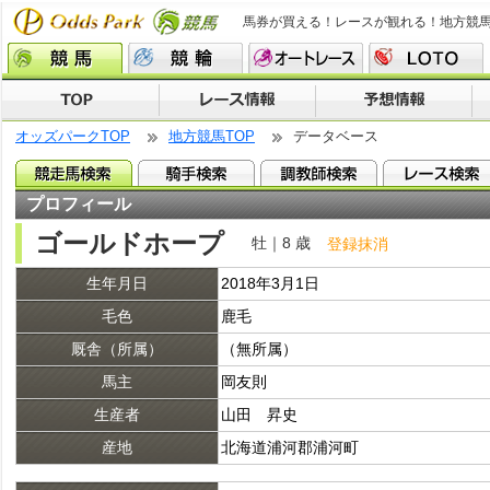
馬券が買える！レースが観れる！地方競
オッズパークTOP
地方競馬TOP
データベース
プロフィール
ゴールドホープ
牡｜8 歳
登録抹消
生年月日
2018年3月1日
毛色
鹿毛
厩舎（所属）
（無所属）
馬主
岡友則
生産者
山田 昇史
産地
北海道浦河郡浦河町