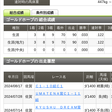
連対時の馬体重
447kg ～
ゴールドホープの 総合成績
種別
1着
2着
3着
着外
出走
勝率
連対率
3
生涯
3
8
9
70
90
.033
.122
生涯(地方)
3
8
9
70
90
.033
.122
生涯(中央)
0
0
0
0
0
.000
.000
ゴールドホープの 出走履歴
馬場
年月日
競馬場
レース名
距離
(天候)
2024/08/17
佐賀
Ｃ１－１０組Ｃ１
ダ1400
稍重(晴)
ＵＭＡＴＥＮＡ賞Ｃ１－１１
2024/07/28
佐賀
ダ1400
良(晴)
組
ＫＹＵＳＨＵ ＤＲＥＡＭ賞
2024/07/14
佐賀
ダ1400
不良(雨)