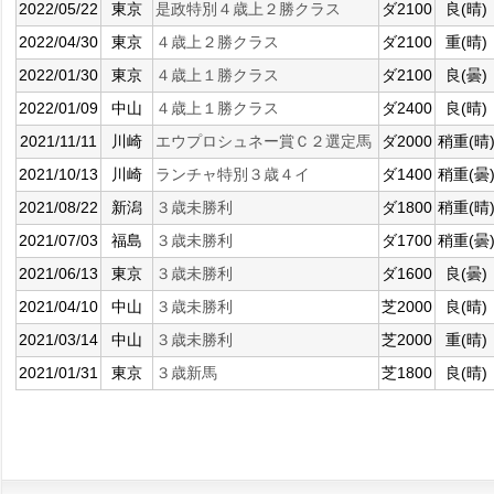
2022/05/22
東京
是政特別４歳上２勝クラス
ダ2100
良(晴)
2022/04/30
東京
４歳上２勝クラス
ダ2100
重(晴)
2022/01/30
東京
４歳上１勝クラス
ダ2100
良(曇)
2022/01/09
中山
４歳上１勝クラス
ダ2400
良(晴)
2021/11/11
川崎
エウプロシュネー賞Ｃ２選定馬
ダ2000
稍重(晴
2021/10/13
川崎
ランチャ特別３歳４イ
ダ1400
稍重(曇
2021/08/22
新潟
３歳未勝利
ダ1800
稍重(晴
2021/07/03
福島
３歳未勝利
ダ1700
稍重(曇
2021/06/13
東京
３歳未勝利
ダ1600
良(曇)
2021/04/10
中山
３歳未勝利
芝2000
良(晴)
2021/03/14
中山
３歳未勝利
芝2000
重(晴)
2021/01/31
東京
３歳新馬
芝1800
良(晴)