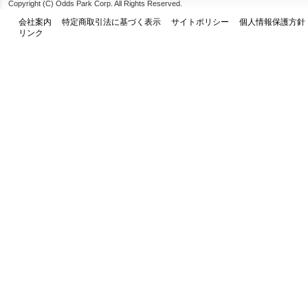
Copyright (C) Odds Park Corp. All Rights Reserved.
会社案内
特定商取引法に基づく表示
サイトポリシー
個人情報保護方針
リンク