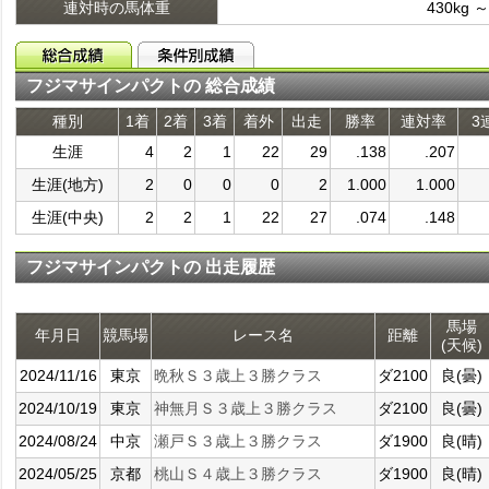
連対時の馬体重
430kg ～
フジマサインパクトの 総合成績
種別
1着
2着
3着
着外
出走
勝率
連対率
3
生涯
4
2
1
22
29
.138
.207
生涯(地方)
2
0
0
0
2
1.000
1.000
生涯(中央)
2
2
1
22
27
.074
.148
フジマサインパクトの 出走履歴
馬場
年月日
競馬場
レース名
距離
(天候)
2024/11/16
東京
晩秋Ｓ３歳上３勝クラス
ダ2100
良(曇)
2024/10/19
東京
神無月Ｓ３歳上３勝クラス
ダ2100
良(曇)
2024/08/24
中京
瀬戸Ｓ３歳上３勝クラス
ダ1900
良(晴)
2024/05/25
京都
桃山Ｓ４歳上３勝クラス
ダ1900
良(晴)