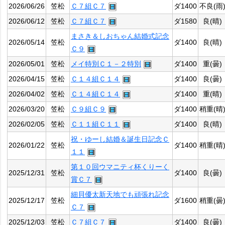
2026/06/26
笠松
Ｃ７組Ｃ７
ダ1400
不良(雨
2026/06/12
笠松
Ｃ７組Ｃ７
ダ1580
良(晴)
まさき＆しおちゃん結婚式記念
2026/05/14
笠松
ダ1400
良(晴)
Ｃ９
2026/05/01
笠松
メイ特別Ｃ１－２特別
ダ1400
重(曇)
2026/04/15
笠松
Ｃ１４組Ｃ１４
ダ1400
良(曇)
2026/04/02
笠松
Ｃ１４組Ｃ１４
ダ1400
重(晴)
2026/03/20
笠松
Ｃ９組Ｃ９
ダ1400
稍重(晴
2026/02/05
笠松
Ｃ１１組Ｃ１１
ダ1400
良(晴)
祝・ゆーし結婚＆誕生日記念Ｃ
2026/01/22
笠松
ダ1400
稍重(晴
１１
第１０回ウマニティ杯くりーく
2025/12/31
笠松
ダ1400
良(曇)
賞Ｃ７
細貝優太新天地でも頑張れ記念
2025/12/17
笠松
ダ1600
稍重(曇
Ｃ７
2025/12/03
笠松
Ｃ７組Ｃ７
ダ1400
良(曇)