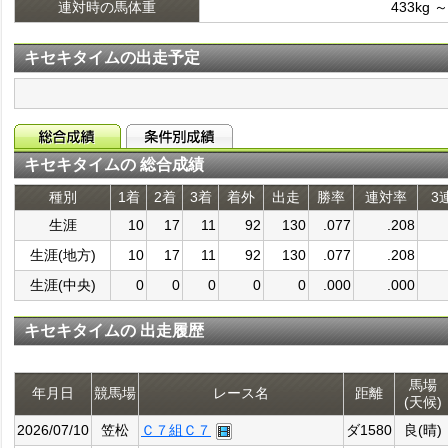
連対時の馬体重
433kg ～
キセキタイムの出走予定
キセキタイムの 総合成績
種別
1着
2着
3着
着外
出走
勝率
連対率
3
生涯
10
17
11
92
130
.077
.208
生涯(地方)
10
17
11
92
130
.077
.208
生涯(中央)
0
0
0
0
0
.000
.000
キセキタイムの 出走履歴
馬場
年月日
競馬場
レース名
距離
(天候)
2026/07/10
笠松
Ｃ７組Ｃ７
ダ1580
良(晴)