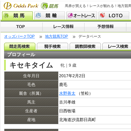
馬券が買える！レースが観れる！地方競
オッズパークTOP
地方競馬TOP
データベース
プロフィール
キセキタイム
牝｜9 歳
生年月日
2017年2月2日
毛色
鹿毛
厩舎（所属）
水野善太
（笠松）
馬主
古川孝雄
生産者
日西牧場
産地
北海道沙流郡日高町