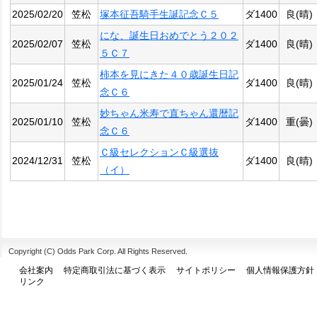
2025/02/20
笠松
塚本征吾騎手生誕記念Ｃ５
ダ1400
良(晴)
にな、誕生日おめでとう２０２
2025/02/07
笠松
ダ1400
良(晴)
５Ｃ７
柿本を見にきた４０歳誕生日記
2025/01/24
笠松
ダ1400
良(晴)
念Ｃ６
妙ちゃん米寿で直ちゃん還暦記
2025/01/10
笠松
ダ1400
重(曇)
念Ｃ６
Ｃ級セレクションＣ級選抜
2024/12/31
笠松
ダ1400
良(晴)
（イ）
Copyright (C) Odds Park Corp. All Rights Reserved.
会社案内
特定商取引法に基づく表示
サイトポリシー
個人情報保護方針
リンク