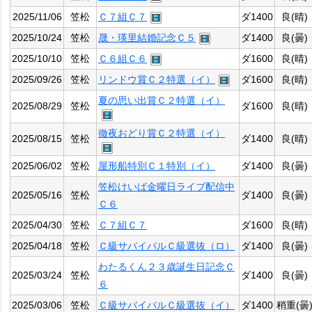
2025/11/06
笠松
Ｃ７組Ｃ７
ダ1400
良(晴)
2025/10/24
笠松
晟・瑛里結婚記念Ｃ５
ダ1400
良(曇)
2025/10/10
笠松
Ｃ６組Ｃ６
ダ1600
良(晴)
2025/09/26
笠松
リンドウ賞Ｃ２特選（イ）
ダ1600
良(晴)
夏の思い出賞Ｃ２特選（イ）
2025/08/29
笠松
ダ1600
良(晴)
徹夜おどり賞Ｃ２特選（イ）
2025/08/15
笠松
ダ1400
良(晴)
2025/06/02
笠松
屋形船特別Ｃ１特別（イ）
ダ1400
良(曇)
笠松けいば金曜日ライブ配信中
2025/05/16
笠松
ダ1400
良(曇)
Ｃ６
2025/04/30
笠松
Ｃ７組Ｃ７
ダ1600
良(晴)
2025/04/18
笠松
Ｃ級サバイバルＣ級選抜（ロ）
ダ1400
良(曇)
わたるくん２３歳誕生日記念Ｃ
2025/03/24
笠松
ダ1400
良(曇)
６
2025/03/06
笠松
Ｃ級サバイバルＣ級選抜（イ）
ダ1400
稍重(曇