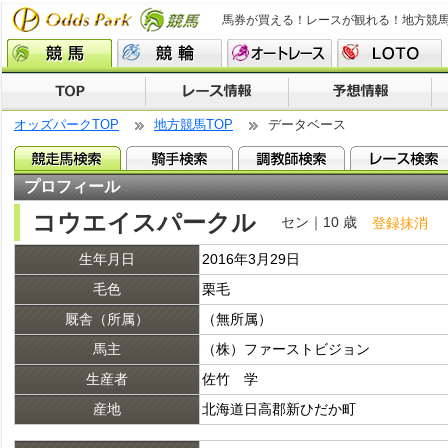
馬券が買える！レースが観れる！地方競
オッズパークTOP
地方競馬TOP
データベース
プロフィール
コウエイスパークル
セン｜10 歳
登録抹消
生年月日
2016年3月29日
毛色
栗毛
厩舎（所属）
（無所属）
馬主
（株）ファーストビジョン
生産者
佐竹 学
産地
北海道日高郡新ひだか町