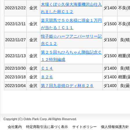
木場くぼ☆久保大海重機沢山仕入
2022/12/22
金沢
ダ1400
不良(
れました杯Ｃ１２
楽天競馬で５０名様に現金１万円
2022/12/11
金沢
ダ1500
不良(
が当たる！Ｃ１１
悦子姫☆ハーフアニバーサリー記
2022/11/27
金沢
ダ1500
良(晴
念Ｃ１２
第２５回ちひろちゃん降臨記念Ｃ
2022/11/13
金沢
ダ1500
稍重(
１２特別編成
2022/10/30
金沢
Ｃ１４
ダ1400
良(晴
2022/10/18
金沢
Ｂ２６
ダ1400
稍重(
2022/10/04
金沢
第７回九谷焼ロディ杯Ｂ２６
ダ1400
良(曇
Copyright (C) Odds Park Corp. All Rights Reserved.
会社案内
特定商取引法に基づく表示
サイトポリシー
個人情報保護方針