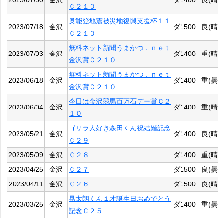
2023/07/30
金沢
ダ1400
良(晴
Ｃ２１０
奥能登地震被災地復興支援杯１１
2023/07/18
金沢
ダ1500
良(晴
Ｃ２１０
無料ネット新聞うまかつ．ｎｅｔ
2023/07/03
金沢
ダ1400
重(晴
金沢賞Ｃ２１０
無料ネット新聞うまかつ．ｎｅｔ
2023/06/18
金沢
ダ1400
重(曇
金沢賞Ｃ２１０
今日は金沢競馬百万石デー賞Ｃ２
2023/06/04
金沢
ダ1400
重(晴
１０
ゴリラ大好き森田くん祝結婚記念
2023/05/21
金沢
ダ1400
良(晴
Ｃ２９
2023/05/09
金沢
Ｃ２８
ダ1400
重(晴
2023/04/25
金沢
Ｃ２７
ダ1500
良(曇
2023/04/11
金沢
Ｃ２６
ダ1500
良(晴
晃太朗くん１才誕生日おめでとう
2023/03/25
金沢
ダ1400
重(曇
記念Ｃ２５