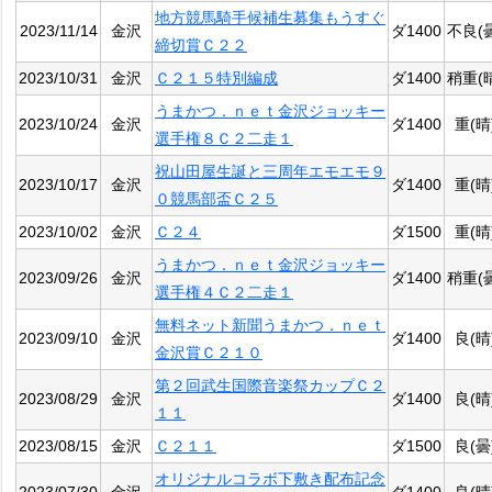
地方競馬騎手候補生募集もうすぐ
2023/11/14
金沢
ダ1400
不良(
締切賞Ｃ２２
2023/10/31
金沢
Ｃ２１５特別編成
ダ1400
稍重(
うまかつ．ｎｅｔ金沢ジョッキー
2023/10/24
金沢
ダ1400
重(晴
選手権８Ｃ２二走１
祝山田屋生誕と三周年エモエモ９
2023/10/17
金沢
ダ1400
重(晴
０競馬部盃Ｃ２５
2023/10/02
金沢
Ｃ２４
ダ1500
重(晴
うまかつ．ｎｅｔ金沢ジョッキー
2023/09/26
金沢
ダ1400
稍重(
選手権４Ｃ２二走１
無料ネット新聞うまかつ．ｎｅｔ
2023/09/10
金沢
ダ1400
良(晴
金沢賞Ｃ２１０
第２回武生国際音楽祭カップＣ２
2023/08/29
金沢
ダ1400
良(晴
１１
2023/08/15
金沢
Ｃ２１１
ダ1500
良(曇
オリジナルコラボ下敷き配布記念