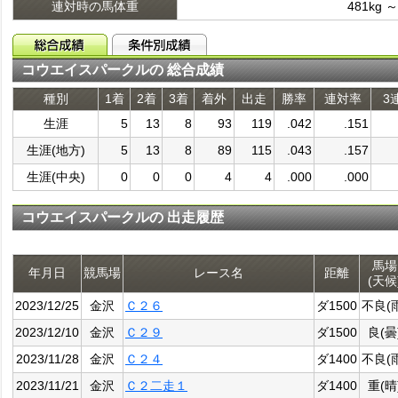
連対時の馬体重
481kg ～
コウエイスパークルの 総合成績
種別
1着
2着
3着
着外
出走
勝率
連対率
3
生涯
5
13
8
93
119
.042
.151
生涯(地方)
5
13
8
89
115
.043
.157
生涯(中央)
0
0
0
4
4
.000
.000
コウエイスパークルの 出走履歴
馬場
年月日
競馬場
レース名
距離
(天候
2023/12/25
金沢
Ｃ２６
ダ1500
不良(
2023/12/10
金沢
Ｃ２９
ダ1500
良(曇
2023/11/28
金沢
Ｃ２４
ダ1400
不良(
2023/11/21
金沢
Ｃ２二走１
ダ1400
重(晴