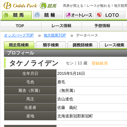
馬券が買える！レースが観れる！地方競
オッズパークTOP
地方競馬TOP
データベース
プロフィール
タケノライデン
セン｜11 歳
登録抹消
生年月日
2015年5月16日
毛色
鹿毛
厩舎（所属）
（無所属）
馬主
吉山達也
生産者
佐藤 義紀
産地
北海道新冠郡新冠町