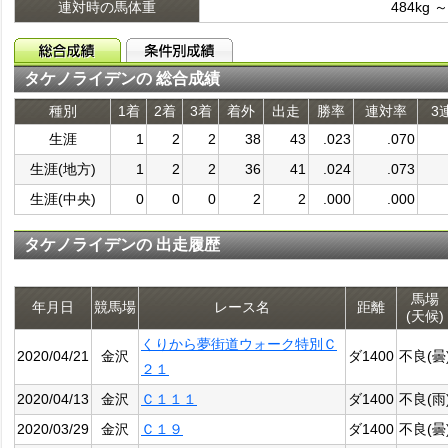
連対時の馬体重
484kg ～
タケノライデンの 総合成績
種別
1着
2着
3着
着外
出走
勝率
連対率
3
生涯
1
2
2
38
43
.023
.070
生涯(地方)
1
2
2
36
41
.024
.073
生涯(中央)
0
0
0
2
2
.000
.000
タケノライデンの 出走履歴
馬場
年月日
競馬場
レース名
距離
(天候)
くりから夢街道ウォーク特別Ｃ
2020/04/21
金沢
ダ1400
不良(曇
２１
2020/04/13
金沢
Ｃ１１１
ダ1400
不良(雨
2020/03/29
金沢
Ｃ１９
ダ1400
不良(曇