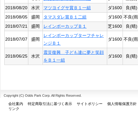
2018/08/20
水沢
マツヨイグサ賞Ｂ１一組
ダ1600
良(晴)
2018/08/05
盛岡
タマスダレ賞Ｂ１二組
ダ1600
不良(雨
2018/07/21
盛岡
レインボーカップＢ１
芝1600
良(晴)
レインボーカップターフチャレ
2018/07/07
盛岡
ダ1600
不良(雨
ンジＢ１
震災復興 子ども達に夢と笑顔
2018/06/25
水沢
ダ1600
良(晴)
をＢ１一組
Copyright (C) Odds Park Corp. All Rights Reserved.
会社案内
特定商取引法に基づく表示
サイトポリシー
個人情報保護方針
リンク