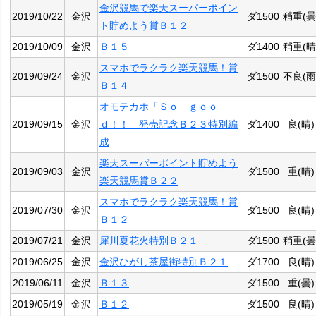
金沢競馬で楽天スーパーポイン
2019/10/22
金沢
ダ1500
稍重(曇
ト貯めよう賞Ｂ１２
2019/10/09
金沢
Ｂ１５
ダ1400
稍重(晴
スマホでラクラク楽天競馬！賞
2019/09/24
金沢
ダ1500
不良(雨
Ｂ１４
オモテカホ「Ｓｏ ｇｏｏ
2019/09/15
金沢
ｄ！！」発売記念Ｂ２３特別編
ダ1400
良(晴)
成
楽天スーパーポイント貯めよう
2019/09/03
金沢
ダ1500
重(晴)
楽天競馬賞Ｂ２２
スマホでラクラク楽天競馬！賞
2019/07/30
金沢
ダ1500
良(晴)
Ｂ１２
2019/07/21
金沢
犀川夏花火特別Ｂ２１
ダ1500
稍重(曇
2019/06/25
金沢
金沢ひがし茶屋街特別Ｂ２１
ダ1700
良(晴)
2019/06/11
金沢
Ｂ１３
ダ1500
重(曇)
2019/05/19
金沢
Ｂ１２
ダ1500
良(晴)