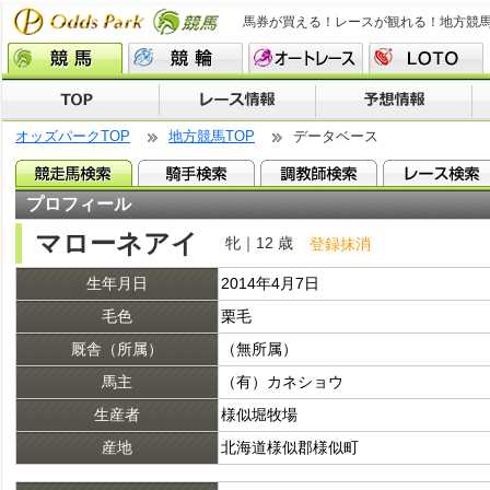
馬券が買える！レースが観れる！地方競
オッズパークTOP
地方競馬TOP
データベース
プロフィール
マローネアイ
牝｜12 歳
登録抹消
生年月日
2014年4月7日
毛色
栗毛
厩舎（所属）
（無所属）
馬主
（有）カネショウ
生産者
様似堀牧場
産地
北海道様似郡様似町