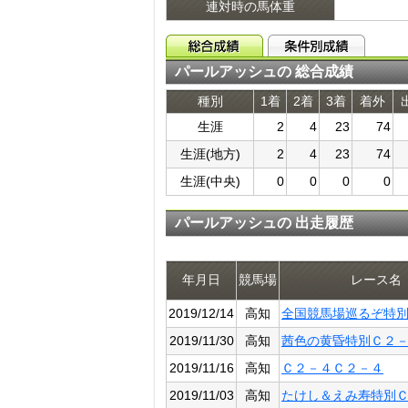
連対時の馬体重
パールアッシュの 総合成績
種別
1着
2着
3着
着外
生涯
2
4
23
74
生涯(地方)
2
4
23
74
生涯(中央)
0
0
0
0
パールアッシュの 出走履歴
年月日
競馬場
レース名
2019/12/14
高知
全国競馬場巡るぞ特
2019/11/30
高知
茜色の黄昏特別Ｃ２
2019/11/16
高知
Ｃ２－４Ｃ２－４
2019/11/03
高知
たけし＆えみ寿特別