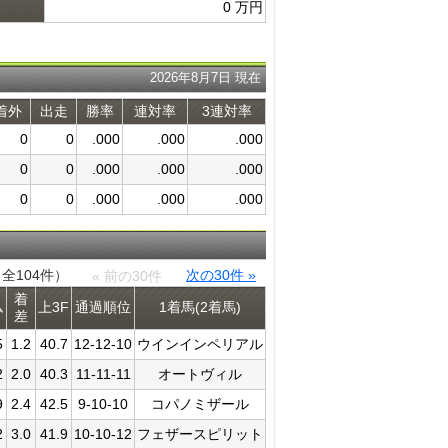
0 万円
2026年8月7日 現在
着外
出走
勝率
連対率
3連対率
0
0
.000
.000
.000
0
0
.000
.000
.000
0
0
.000
.000
.000
（全104件）
次の30件 »
« 前の30件
着
ム
上3F
通過​順位
1着馬(2着馬)
差
5
1.2
40.7
12-12-10
ウインインペリアル
2
2.0
40.3
11-11-11
オートヴィル
9
2.4
42.5
9-10-10
コパノミザール
2
3.0
41.9
10-10-12
フェザースピリット