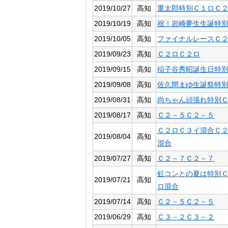
2019/10/27
高知
重太郎特別Ｃ１ロＣ
2019/10/19
高知
祝！岩崎夢生生誕特
2019/10/05
高知
ファイナルレースＣ
2019/09/23
高知
Ｃ２ロＣ２ロ
2019/09/15
高知
稲子谷秀昭誕生日特
2019/09/08
高知
佐久間まゆ生誕祭特
2019/08/31
高知
尚ちゃん頑張れ特別
2019/08/17
高知
Ｃ２－５Ｃ２－５
Ｃ２ロＣ３イ混合Ｃ
2019/08/04
高知
混合
2019/07/27
高知
Ｃ２－７Ｃ２－７
虹コンとの夏は特別
2019/07/21
高知
ロ混合
2019/07/14
高知
Ｃ２－５Ｃ２－５
2019/06/29
高知
Ｃ３－２Ｃ３－２