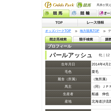
馬券が買
オッズパークTOP
地方競馬TOP
プロフィール
パールアッシュ
牝｜12
生年月日
2014年4月
毛色
栗毛
厩舎（所属）
（無所属）
馬主
（同）ＪＰ
生産者
船越 伸也
産地
北海道沙流