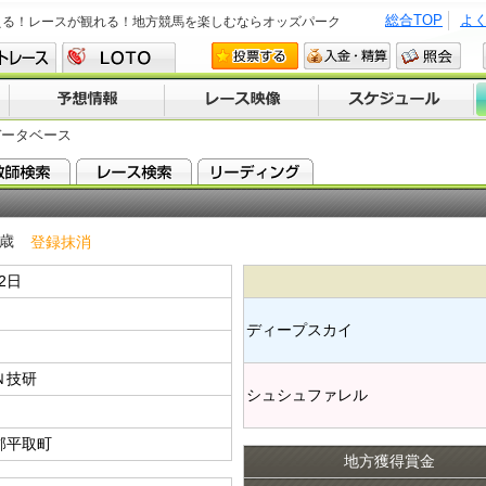
総合TOP
よ
える！レースが観れる！地方競馬を楽しむならオッズパーク
データベース
 歳
登録抹消
22日
ディープスカイ​
Ｎ技研
シュシュファレル​
郡平取町
地方獲得賞金