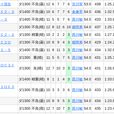
２イ混合
ダ1300
不良(曇)
12
6
7
7
6
宮川実
53.0
438
1:25.
別Ｃ２－３
ダ1400
不良(曇)
10
6
7
7
6
倉兼育
54.0
436
1:32.
２－３
ダ1400
不良(晴)
11
5
5
7
6
西川敏
54.0
433
1:33.
ダ1300
不良(晴)
12
8
12
6
10
郷間勇
54.0
437
1:25.
別Ｃ２－３
ダ1300
稍重(晴)
10
2
2
2
3
西川敏
54.0
431
1:27.
別Ｃ２ロ
ダ1300
不良(曇)
10
8
9
4
3
郷間勇
54.0
429
1:24.
Ｃ２－５
ダ1400
不良(曇)
11
8
11
3
3
西川敏
54.0
434
1:32.
ダ1300
重(晴)
11
5
5
7
5
西川敏
54.0
431
1:25.
２ロＣ３イ
ダ1300
良(晴)
12
7
10
3
3
西川敏
54.0
431
1:26.
ダ1400
稍重(晴)
8
1
1
4
3
西川敏
54.0
433
1:33.
Ｃ２ロＣ３
ダ1300
不良(曇)
10
3
3
3
6
西川敏
54.0
433
1:25.
ダ1300
不良(曇)
10
8
9
5
3
西川敏
54.0
434
1:23.
ダ1300
不良(雨)
12
7
10
7
3
西川敏
54.0
435
1:23.