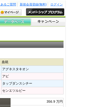
くあるご質問
新規会員登録(無料)
ログイン
血統
アグネスタキオン​
アビ​
タップダンスシチー​
センエツルビー​
356.9 万円