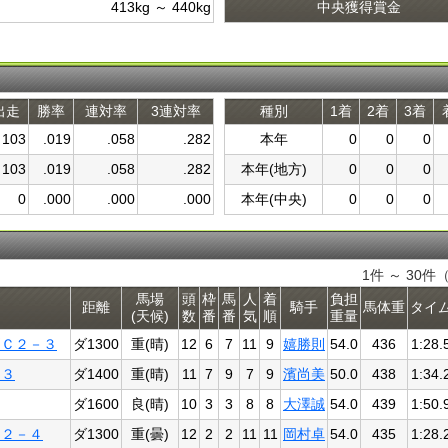
413kg ～ 440kg
中央獲得賞金
出走
勝率
連対率
3連対率
種別
1着
2着
3着
103
.019
.058
.282
本年
0
0
0
103
.019
.058
.282
本年(地方)
0
0
0
0
.000
.000
.000
本年(中央)
0
0
0
1件 ～ 30件
馬場
頭
枠
馬
人
着
負担
距離
騎手
馬体重
タイ
(天候)
数
番
番
気
順
重量
別Ｃ２－３
ダ1300
重(晴)
12
6
7
11
9
嬉勝則
54.0
436
1:28.
－３
ダ1400
重(晴)
11
7
9
7
9
濱尚美
50.0
438
1:34.
ダ1600
良(晴)
10
3
3
8
8
大澤誠
54.0
439
1:50.
Ｃ２－４
ダ1300
重(曇)
12
2
2
11
11
岡村卓
54.0
435
1:28.