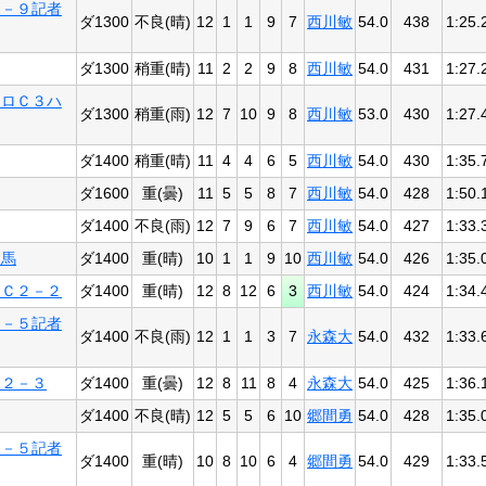
３－９記者
ダ1300
不良(晴)
12
1
1
9
7
西川敏
54.0
438
1:25.
ダ1300
稍重(晴)
11
2
2
9
8
西川敏
54.0
431
1:27.
２ロＣ３ハ
ダ1300
稍重(雨)
12
7
10
9
8
西川敏
53.0
430
1:27.
ダ1400
稍重(晴)
11
4
4
6
5
西川敏
54.0
430
1:35.
ダ1600
重(曇)
11
5
5
8
7
西川敏
54.0
428
1:50.
ダ1400
不良(雨)
12
7
9
6
7
西川敏
54.0
427
1:33.
抜馬
ダ1400
重(晴)
10
1
1
9
10
西川敏
54.0
426
1:35.
別Ｃ２－２
ダ1400
重(晴)
12
8
12
6
3
西川敏
54.0
424
1:34.
２－５記者
ダ1400
不良(雨)
12
1
1
3
7
永森大
54.0
432
1:33.
Ｃ２－３
ダ1400
重(曇)
12
8
11
8
4
永森大
54.0
425
1:36.
ダ1400
不良(晴)
12
5
5
6
10
郷間勇
54.0
428
1:35.
２－５記者
ダ1400
重(晴)
10
8
10
6
4
郷間勇
54.0
429
1:33.