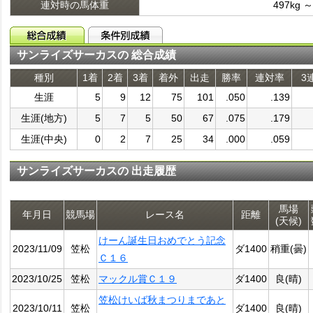
連対時の馬体重
497kg ～
サンライズサーカスの 総合成績
種別
1着
2着
3着
着外
出走
勝率
連対率
3
生涯
5
9
12
75
101
.050
.139
生涯(地方)
5
7
5
50
67
.075
.179
生涯(中央)
0
2
7
25
34
.000
.059
サンライズサーカスの 出走履歴
馬場
年月日
競馬場
レース名
距離
(天候)
けーん誕生日おめでとう記念
2023/11/09
笠松
ダ1400
稍重(曇)
Ｃ１６
2023/10/25
笠松
マックル賞Ｃ１９
ダ1400
良(晴)
笠松けいば秋まつりまであと
2023/10/11
笠松
ダ1400
良(晴)