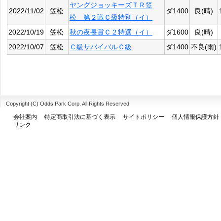
ヤングジョッキーズＴＲ笠
2022/11/02
笠松
ダ1400
良(晴)
松 第２戦Ｃ級特別（イ）
2022/10/19
笠松
秋の夜長賞Ｃ２特選（イ）
ダ1600
良(晴)
2022/10/07
笠松
Ｃ級サバイバルＣ級
ダ1400
不良(雨)
Copyright (C) Odds Park Corp. All Rights Reserved.
会社案内
特定商取引法に基づく表示
サイトポリシー
個人情報保護方針
リンク