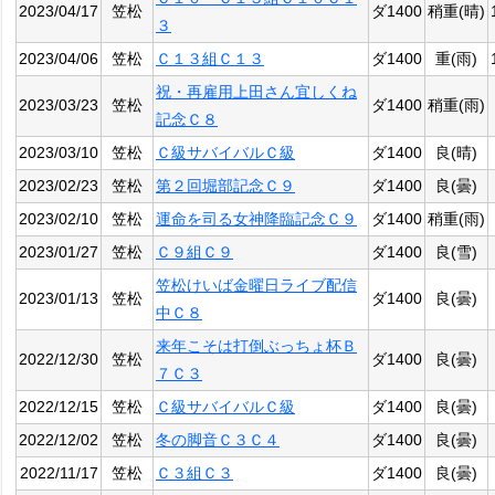
2023/04/17
笠松
ダ1400
稍重(晴)
３
2023/04/06
笠松
Ｃ１３組Ｃ１３
ダ1400
重(雨)
祝・再雇用上田さん宜しくね
2023/03/23
笠松
ダ1400
稍重(雨)
記念Ｃ８
2023/03/10
笠松
Ｃ級サバイバルＣ級
ダ1400
良(晴)
2023/02/23
笠松
第２回堀部記念Ｃ９
ダ1400
良(曇)
2023/02/10
笠松
運命を司る女神降臨記念Ｃ９
ダ1400
稍重(雨)
2023/01/27
笠松
Ｃ９組Ｃ９
ダ1400
良(雪)
笠松けいば金曜日ライブ配信
2023/01/13
笠松
ダ1400
良(曇)
中Ｃ８
来年こそは打倒ぶっちょ杯Ｂ
2022/12/30
笠松
ダ1400
良(曇)
７Ｃ３
2022/12/15
笠松
Ｃ級サバイバルＣ級
ダ1400
良(曇)
2022/12/02
笠松
冬の脚音Ｃ３Ｃ４
ダ1400
良(曇)
2022/11/17
笠松
Ｃ３組Ｃ３
ダ1400
良(曇)