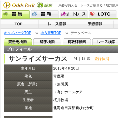
馬券が買える！レースが観れる！地方競
オッズパークTOP
地方競馬TOP
データベース
プロフィール
サンライズサーカス
牡｜13 歳
登録抹消
生年月日
2013年4月20日
毛色
青鹿毛
厩舎（所属）
（無所属）
馬主
（有）ホースケア
生産者
桜井牧場
産地
北海道日高郡新ひだか町