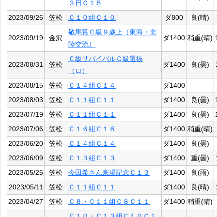
３日Ｃ１５
2023/09/26
笠松
Ｃ１０組Ｃ１０
ダ800
良(晴)
敬馬賞Ｃ級９歳上（東海・北
2023/09/19
金沢
ダ1400
稍重(晴)
陸交流）
Ｃ級サバイバルＣ級選抜
2023/08/31
笠松
ダ1400
良(曇)
（ロ）
2023/08/15
笠松
Ｃ１４組Ｃ１４
ダ1400
2023/08/03
笠松
Ｃ１１組Ｃ１１
ダ1400
良(曇)
2023/07/19
笠松
Ｃ１１組Ｃ１１
ダ1400
良(曇)
2023/07/06
笠松
Ｃ１６組Ｃ１６
ダ1400
稍重(晴)
2023/06/20
笠松
Ｃ１４組Ｃ１４
ダ1400
良(曇)
2023/06/09
笠松
Ｃ１３組Ｃ１３
ダ1400
重(曇)
2023/05/25
笠松
今田希さん来場記念Ｃ１３
ダ1400
良(雨)
2023/05/11
笠松
Ｃ１１組Ｃ１１
ダ1400
良(晴)
2023/04/27
笠松
Ｃ８・Ｃ１１組Ｃ８Ｃ１１
ダ1400
稍重(晴)
Ｃ１０・Ｃ１３組Ｃ１０Ｃ１