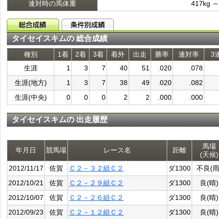
連対時の馬体重
417kg ～
タイセイスキムの 総合成績
種別
1着
2着
3着
着外
出走
勝率
連対率
3
生涯
1
3
7
40
51
.020
.078
生涯(地方)
1
3
7
38
49
.020
.082
生涯(中央)
0
0
0
2
2
.000
.000
タイセイスキムの 出走履歴
馬場
年月日
競馬場
レース名
距離
(天候)
2012/11/17
佐賀
Ｃ２－３２組Ｃ２
ダ1300
不良(雨
2012/10/21
佐賀
Ｃ２－２９組Ｃ２
ダ1300
良(晴)
2012/10/07
佐賀
Ｃ２－２６組Ｃ２
ダ1300
良(晴)
2012/09/23
佐賀
Ｃ２－１２組Ｃ２
ダ1300
良(晴)