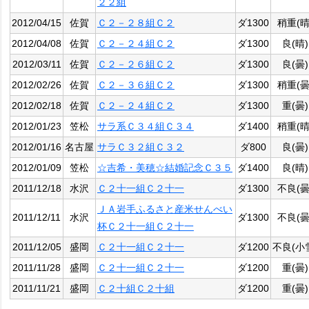
２２組
2012/04/15
佐賀
Ｃ２－２８組Ｃ２
ダ1300
稍重(晴
2012/04/08
佐賀
Ｃ２－２４組Ｃ２
ダ1300
良(晴)
2012/03/11
佐賀
Ｃ２－２６組Ｃ２
ダ1300
良(曇)
2012/02/26
佐賀
Ｃ２－３６組Ｃ２
ダ1300
稍重(曇
2012/02/18
佐賀
Ｃ２－２４組Ｃ２
ダ1300
重(曇)
2012/01/23
笠松
サラ系Ｃ３４組Ｃ３４
ダ1400
稍重(晴
2012/01/16
名古屋
サラＣ３２組Ｃ３２
ダ800
良(曇)
2012/01/09
笠松
☆吉希・美穂☆結婚記念Ｃ３５
ダ1400
良(晴)
2011/12/18
水沢
Ｃ２十一組Ｃ２十一
ダ1300
不良(曇
ＪＡ岩手ふるさと産米せんべい
2011/12/11
水沢
ダ1300
不良(曇
杯Ｃ２十一組Ｃ２十一
2011/12/05
盛岡
Ｃ２十一組Ｃ２十一
ダ1200
不良(小
2011/11/28
盛岡
Ｃ２十一組Ｃ２十一
ダ1200
重(曇)
2011/11/21
盛岡
Ｃ２十組Ｃ２十組
ダ1200
重(曇)