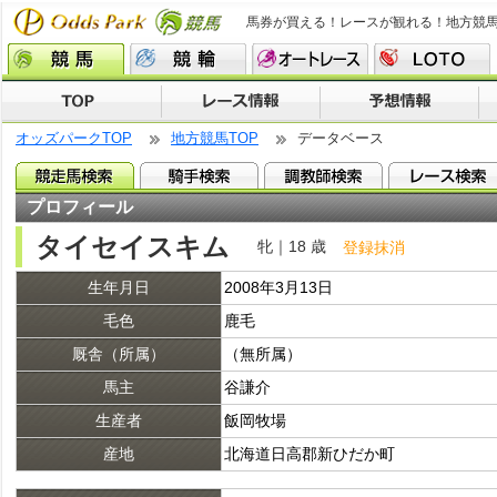
馬券が買える！レースが観れる！地方競
オッズパークTOP
地方競馬TOP
データベース
プロフィール
タイセイスキム
牝｜18 歳
登録抹消
生年月日
2008年3月13日
毛色
鹿毛
厩舎（所属）
（無所属）
馬主
谷謙介
生産者
飯岡牧場
産地
北海道日高郡新ひだか町