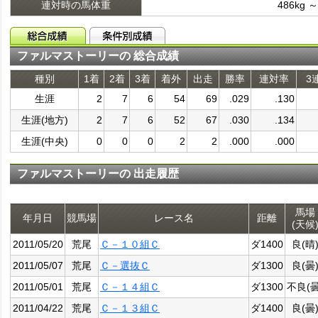
連対時の馬体重
486kg ～
ファルマストーリーの 総合成績
種別
1着
2着
3着
着外
出走
勝率
連対率
3
生涯
2
7
6
54
69
.029
.130
生涯(地方)
2
7
6
52
67
.030
.134
生涯(中央)
0
0
0
2
2
.000
.000
ファルマストーリーの 出走履歴
馬場
年月日
競馬場
レース名
距離
(天候
2011/05/20
荒尾
Ｃ－１０組Ｃ
ダ1400
良(晴
2011/05/07
荒尾
Ｃ－選抜Ｃ
ダ1300
良(曇
2011/05/01
荒尾
Ｃ－１４組Ｃ
ダ1300
不良(曇
2011/04/22
荒尾
Ｃ－１３組Ｃ
ダ1400
良(曇