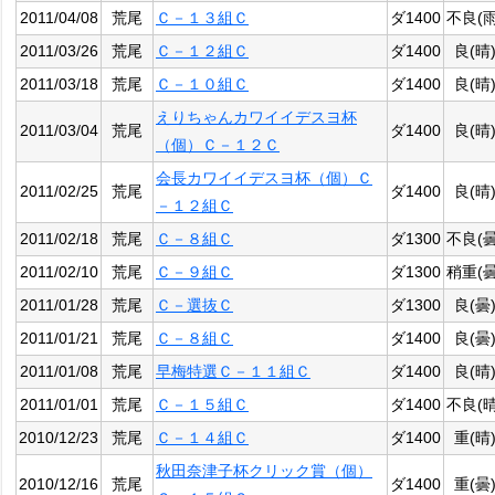
2011/04/08
荒尾
Ｃ－１３組Ｃ
ダ1400
不良(雨
2011/03/26
荒尾
Ｃ－１２組Ｃ
ダ1400
良(晴
2011/03/18
荒尾
Ｃ－１０組Ｃ
ダ1400
良(晴
えりちゃんカワイイデスヨ杯
2011/03/04
荒尾
ダ1400
良(晴
（個）Ｃ－１２Ｃ
会長カワイイデスヨ杯（個）Ｃ
2011/02/25
荒尾
ダ1400
良(晴
－１２組Ｃ
2011/02/18
荒尾
Ｃ－８組Ｃ
ダ1300
不良(曇
2011/02/10
荒尾
Ｃ－９組Ｃ
ダ1300
稍重(曇
2011/01/28
荒尾
Ｃ－選抜Ｃ
ダ1300
良(曇
2011/01/21
荒尾
Ｃ－８組Ｃ
ダ1400
良(曇
2011/01/08
荒尾
早梅特選Ｃ－１１組Ｃ
ダ1400
良(晴
2011/01/01
荒尾
Ｃ－１５組Ｃ
ダ1400
不良(晴
2010/12/23
荒尾
Ｃ－１４組Ｃ
ダ1400
重(晴
秋田奈津子杯クリック賞（個）
2010/12/16
荒尾
ダ1400
重(曇