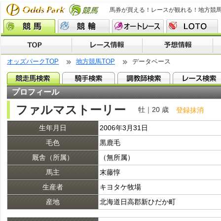
馬券が買える！レースが観れる！地方競
オッズパークTOP
地方競馬TOP
データベース
プロフィール
ファルマストーリー
牡｜20 歳
登録抹消
生年月日
2006年3月31日
毛色
黒鹿毛
厩舎（所属）
（無所属）
馬主
末藤惇
生産者
キヨタケ牧場
産地
北海道日高郡新ひだか町