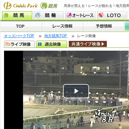
馬券が買える！レースが観れる！地方競
オッズパークTOP
地方競馬TOP
レース映像
Play
Video