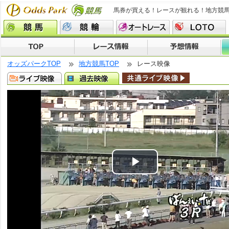
馬券が買える！レースが観れる！地方競
オッズパークTOP
地方競馬TOP
レース映像
Play
Video