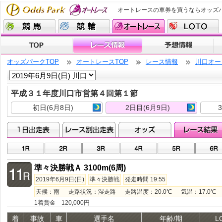
オートレースの車券を買うならオッズ
オッズパークTOP
オートレースTOP
レース情報
川口オー
平成３１年度川口市営第４回第１節
初日(6月8日)
2日目(6月9日)
準々決勝戦Ａ 3100m(6周)
2019年6月9日(日)
準々決勝戦
発走時間 19:55
天候：雨 走路状況：湿走路 走路温度：20.0℃ 気温：17.0℃ 湿
1着賞金 120,000円
着
事故
車
選手名
年齢/期
L