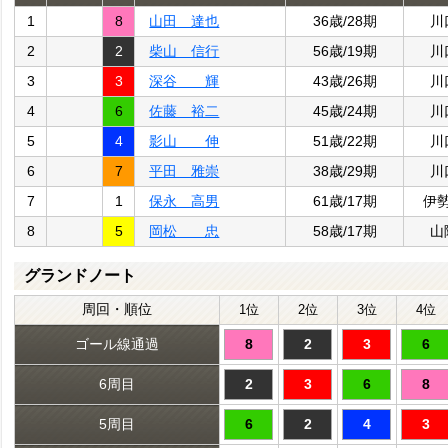
1
8
山田 達也
36歳/28期
川
2
2
柴山 信行
56歳/19期
川
3
3
深谷 輝
43歳/26期
川
4
6
佐藤 裕二
45歳/24期
川
5
4
影山 伸
51歳/22期
川
6
7
平田 雅崇
38歳/29期
川
7
1
保永 高男
61歳/17期
伊
8
5
岡松 忠
58歳/17期
山
グランドノート
周回・順位
1位
2位
3位
4位
ゴール線通過
8
2
3
6
6周目
2
3
6
8
5周目
6
2
4
3