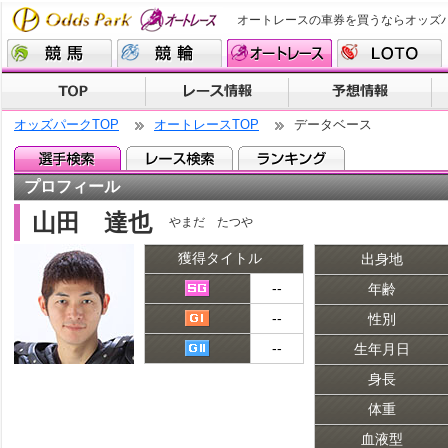
オートレースの車券を買うならオッズ
オッズパークTOP
オートレースTOP
データベース
プロフィール
山田 達也
やまだ たつや
獲得タイトル
出身地
--
年齢
--
性別
--
生年月日
身長
体重
血液型