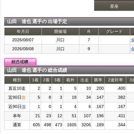
星座
山田 達也 選手の 出場予定
年月日
開催場
R
グレード
2026/08/07
川口
7
2026/08/08
川口
9
山田 達也 選手の 総合成績
種別
1着
2着
3着
着外
出走
勝率
2連対率
3
直近10走
2
2
1
5
10
.200
.400
近90日
5
8
3
18
34
.147
.382
良
近90日
1
0
1
4
6
.167
.167
湿
本年
21
23
12
51
107
.196
.411
通算
605
498
473
1605
3206
.189
.344