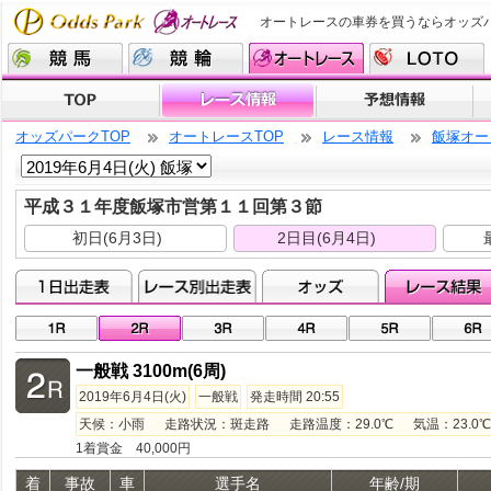
オートレースの車券を買うならオッズ
オッズパークTOP
オートレースTOP
レース情報
飯塚オー
平成３１年度飯塚市営第１１回第３節
初日(6月3日)
2日目(6月4日)
一般戦 3100m(6周)
2019年6月4日(火)
一般戦
発走時間 20:55
天候：小雨 走路状況：斑走路 走路温度：29.0℃ 気温：23.0℃ 
1着賞金 40,000円
着
事故
車
選手名
年齢/期