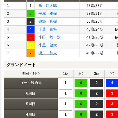
1
1
角 翔太郎
23歳/33期
2
6
平塚 雅樹
39歳/31期
3
2
磯部 真樹
36歳/28期
4
4
千葉 泰将
46歳/24期
5
3
小田 雄一朗
41歳/26期
6
5
小里 健太
42歳/26期
7
7
掛川 和人
49歳/22期
グランドノート
周回・順位
1位
2位
3位
4位
ゴール線通過
1
6
2
4
6周目
1
6
2
3
5周目
1
6
2
3
4周目
1
6
2
3