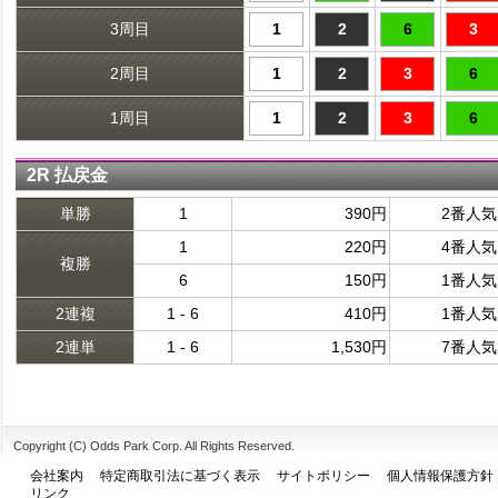
3周目
1
2
6
3
2周目
1
2
3
6
1周目
1
2
3
6
2R 払戻金
単勝
1
390円
2番人気
1
220円
4番人気
複勝
6
150円
1番人気
2連複
1 - 6
410円
1番人気
2連単
1 - 6
1,530円
7番人気
Copyright (C) Odds Park Corp. All Rights Reserved.
会社案内
特定商取引法に基づく表示
サイトポリシー
個人情報保護方針
リンク