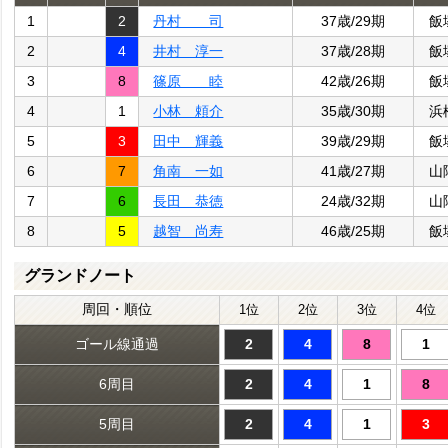
1
2
丹村 司
37歳/29期
飯
2
4
井村 淳一
37歳/28期
飯
3
8
篠原 睦
42歳/26期
飯
4
1
小林 頼介
35歳/30期
浜
5
3
田中 輝義
39歳/29期
飯
6
7
角南 一如
41歳/27期
山
7
6
長田 恭徳
24歳/32期
山
8
5
越智 尚寿
46歳/25期
飯
グランドノート
周回・順位
1位
2位
3位
4位
ゴール線通過
2
4
8
1
6周目
2
4
1
8
5周目
2
4
1
3