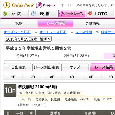
オートレースの車券を買うならオッズ
オッズパークTOP
オートレースTOP
レース情報
飯塚オー
平成３１年度飯塚市営第１回第２節
初日(5月27日)
2日目(5月28日)
準決勝戦 3100m(6周)
2019年5月29日(水)
準決勝戦
発走時間 15:18
天候：晴 走路状況：良走路 走路温度：49.0℃ 気温：28.0℃ 湿
1着賞金 165,000円
着
事故
車
選手名
年齢/期
L