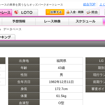
総合TOP
よ
レースの車券を買うならオッズパークオートレース
データベース
出身地
福岡県
LG
-
年齢
43歳
期別
-
性別
男
現行ラ
-
生年月日
1982年12月11日
前期ラ
身長
172.7cm
審査ポイ
体重
61.5kg
血液型
O型