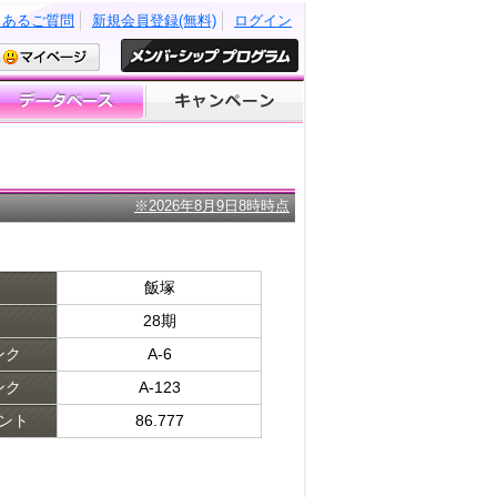
くあるご質問
新規会員登録(無料)
ログイン
※2026年8月9日8時時点
飯塚
28期
ンク
A-6
ンク
A-123
ント
86.777