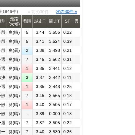
全1846件）
次の30件 »
« 前の30件
走路
種別
着順
試走T
競走T
ST
異
(天候)
一般
良(晴)
5
3.44
3.556
0.22
一般
良(晴)
5
3.41
3.524
0.39
一般
良(曇)
2
3.38
3.498
0.21
予選
良(晴)
7
3.45
3.562
0.31
特選
良(晴)
1
3.35
3.441
0.12
準決
良(晴)
3
3.37
3.442
0.11
予選
良(晴)
1
3.35
3.448
0.25
一般
良(晴)
7
3.45
3.565
0.18
一般
良(晴)
1
3.40
3.505
0.17
一般
良(晴)
-
3.39
0.000
0.18
予選
良(晴)
7
3.37
3.505
0.22
特一
良(晴)
7
3.40
3.530
0.26