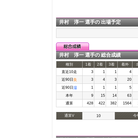
井村 淳一 選手の 出場予定
井村 淳一 選手の 総合成績
種別
1着
2着
3着
着外
直近10走
3
1
1
4
近90日
3
4
3
20
良
近90日
1
1
1
5
湿
本年
9
15
14
63
通算
428
422
382
1564
通算V
今
10