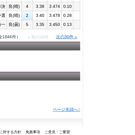
準決
良(晴)
4
3.38
3.474
0.10
予選
良(晴)
2
3.40
3.478
0.28
特一
良(曇)
5
3.35
3.450
0.13
全1846件）
次の30件 »
« 前の30件
ページ先頭へ↑
に対する方針
免責事項
ご意見・ご要望