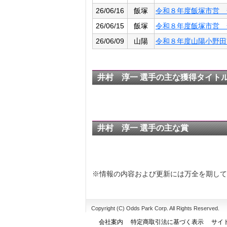
26/06/16
飯塚
令和８年度飯塚市営 
26/06/15
飯塚
令和８年度飯塚市営 
26/06/09
山陽
令和８年度山陽小野田
井村 淳一 選手の主な獲得タイト
井村 淳一 選手の主な賞
※情報の内容および更新には万全を期して
Copyright (C) Odds Park Corp. All Rights Reserved.
会社案内
特定商取引法に基づく表示
サイ