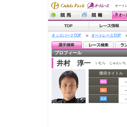
オート
オッズパークTOP
オートレースTOP
プロフィール
井村 淳一
いむら じゅんいち
獲得タイトル
-
-
-