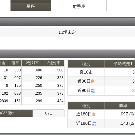
星座
射手座
出場未定
出走
勝率
2連対率
3連対率
種別
平均試走T
10
.300
.400
.500
良10走
3
31
.097
.226
.323
近90日
3
良
8
.125
.250
.375
近90日
3
湿
102
.088
.235
.373
2839
.151
.299
.434
種別
勝率
年V / 優出
0 / 1
近180日
.097 (6/
良
近180日
.143 (2/
湿