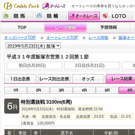
オートレースの車券を買うならオッズ
オッズパークTOP
オートレースTOP
レース情報
飯塚オー
平成３１年度飯塚市営第１２回第１節
初日(5月20日)
2日目(5月21日)
特別選抜戦 3100m(6周)
2019年5月23日(木)
特別選抜戦
発走時間 22:56
天候：晴 走路状況：良走路 走路温度：23.0℃ 気温：21.0℃ 湿
1着賞金 120,000円
着
事故
車
選手名
年齢/期