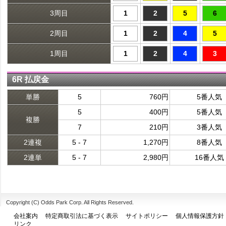
3周目
1
2
5
6
2周目
1
2
4
5
1周目
1
2
4
3
6R 払戻金
単勝
5
760円
5番人気
5
400円
5番人気
複勝
7
210円
3番人気
2連複
5 - 7
1,270円
8番人気
2連単
5 - 7
2,980円
16番人気
Copyright (C) Odds Park Corp. All Rights Reserved.
会社案内
特定商取引法に基づく表示
サイトポリシー
個人情報保護方針
リンク