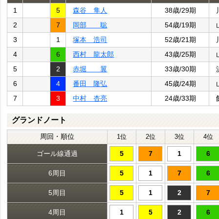
1
5
森谷 隼人
38歳/29期
2
7
岡部 聡
54歳/19期
3
1
塚本 浩司
52歳/21期
4
6
西村 龍太郎
43歳/25期
5
2
赤堀 翼
33歳/30期
6
4
番田 隆弘
45歳/24期
7
3
中村 杏亮
24歳/33期
グランドノート
周回・順位
1位
2位
3位
4位
ゴール線通過
5
7
1
6
6周目
5
1
7
6
5周目
5
1
2
7
4周目
1
5
2
6