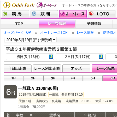
オートレースの車券を買うならオッズ
オッズパークTOP
オートレースTOP
レース情報
伊勢崎オ
平成３１年度伊勢崎市営第２回第１節
初日(5月16日)
2日目(5月17日)
一般戦Ａ 3100m(6周)
2019年5月19日(日)
一般戦
発走時間 17:15
天候：晴 走路状況：良走路 走路温度：31.0℃ 気温：24.0℃ 湿
1着賞金 75,000円
着
事故
車
選手名
年齢/期
L