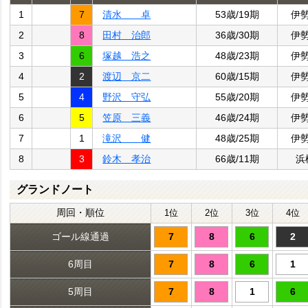
1
7
清水 卓
53歳/19期
伊
2
8
田村 治郎
36歳/30期
伊
3
6
塚越 浩之
48歳/23期
伊
4
2
渡辺 京二
60歳/15期
伊
5
4
野沢 守弘
55歳/20期
伊
6
5
笠原 三義
46歳/24期
伊
7
1
滝沢 健
48歳/25期
伊
8
3
鈴木 孝治
66歳/11期
浜
グランドノート
周回・順位
1位
2位
3位
4位
ゴール線通過
7
8
6
2
6周目
7
8
6
1
5周目
7
8
1
6