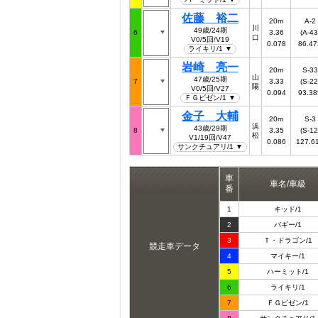
佐藤 裕二
20m
A-2
川
49歳/24期
6
3.36
(A-43
口
V0/5回/V19
0.078
86.47
ライキリ/1 ▼
岩崎 亮一
20m
S-33
山
47歳/25期
7
3.33
(S-22
陽
V0/5回/V27
0.094
93.38
ＦＧビゼン/1 ▼
金子 大輔
20m
S-3
浜
43歳/29期
8
3.35
(S-12
松
V1/19回/V47
0.086
127.6
サンクチュアリ/1 ▼
車
車名/車級
番
1
キッド/1
2
バギー/1
3
Ｔ・ドラゴン/1
競走車データ
4
マイキー/1
5
ハーミット/1
6
ライキリ/1
7
ＦＧビゼン/1