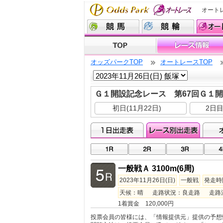
オート
オッズパークTOP
オートレースTOP
Ｇ１開設記念レース 第67回Ｇ１
初日(11月22日)
2日目
一般戦Ａ 3100m(6周)
2023年11月26日(日)
一般戦
発走時間
天候：晴 走路状況：良走路 走路温度：
1着賞金 120,000円
投票会員の皆様には、「情報提供元」提供の予想