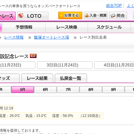
総合TOP
よ
レースの車券を買うならオッズパークオートレース
レース情報
飯塚オートレース場
レース別出走表
開設記念レース
(11月23日)
3日目(11月24日)
4日目(11月25日
 12:19
26.0℃ 気温：15.0℃ 湿度：56.0% （12:16現在）
情報を提供しております。