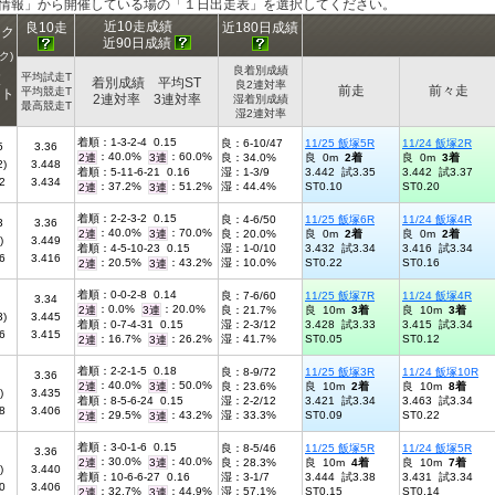
ス情報」から開催している場の「１日出走表」を選択してください。
近10走成績
良10走
近180日成績
ンク
近90日成績
ク)
良着別成績
平均試走T
査
着別成績 平均ST
良2連対率
前走
前々走
平均競走T
ント
2連対率 3連対率
湿着別成績
最高競走T
湿2連対率
着順：1-3-2-4 0.15
良：6-10/47
11/25 飯塚5R
11/24 飯塚2R
5
3.36
：40.0%
：60.0%
2連
3連
良：34.0%
良 0m
2着
良 0m
3着
2)
3.448
着順：5-11-6-21 0.16
湿：1-3/9
3.442 試3.35
3.442 試3.37
2
3.434
：37.2%
：51.2%
湿：44.4%
ST0.10
ST0.20
2連
3連
着順：2-2-3-2 0.15
良：4-6/50
11/25 飯塚6R
11/24 飯塚4R
3
3.36
：40.0%
：70.0%
2連
3連
良：20.0%
良 0m
2着
良 0m
2着
)
3.449
着順：4-5-10-23 0.15
湿：1-0/10
3.432 試3.34
3.416 試3.34
6
3.416
：20.5%
：43.2%
湿：10.0%
ST0.22
ST0.16
2連
3連
着順：0-0-2-8 0.14
良：7-6/60
11/25 飯塚7R
11/24 飯塚4R
3.34
：0.0%
：20.0%
2連
3連
良：21.7%
良 10m
3着
良 10m
3着
3)
3.445
着順：0-7-4-31 0.15
湿：2-3/12
3.428 試3.33
3.415 試3.34
6
3.415
：16.7%
：26.2%
湿：41.7%
ST0.05
ST0.12
2連
3連
着順：2-2-1-5 0.18
良：8-9/72
11/25 飯塚3R
11/24 飯塚10R
3.36
：40.0%
：50.0%
2連
3連
良：23.6%
良 10m
2着
良 10m
8着
)
3.435
着順：8-5-6-24 0.15
湿：2-2/12
3.421 試3.34
3.463 試3.34
8
3.406
：29.5%
：43.2%
湿：33.3%
ST0.09
ST0.22
2連
3連
着順：3-0-1-6 0.15
良：8-5/46
11/25 飯塚5R
11/24 飯塚5R
3.36
：30.0%
：40.0%
2連
3連
良：28.3%
良 10m
4着
良 10m
7着
)
3.440
着順：10-6-6-27 0.16
湿：3-1/7
3.444 試3.38
3.431 試3.34
0
3.406
：32.7%
：44.9%
湿：57.1%
ST0.15
ST0.14
2連
3連