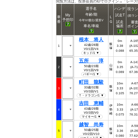
閲覧方法は、投票会員のIDでログイン→「レー
選手名
ハンデ
現ラ
年齢/期
My
試走T
(前ラン
車
Ｌ
予想印
今年V/優出/通算V
番
Ｇ
試走
審
偏差
車名/車級
ポイ
根本 将人
0m
A-16
飯
42歳/28期
1
3.38
(A-10
塚
V0/1回/V4
0.088
65.35
キッド/1 ▼
五所 淳
0m
A-14
山
50歳/23期
2
3.35
(A-71
陽
V0/1回/V9
0.089
67.36
バギー/1 ▼
町田 龍駿
10m
A-67
飯
33歳/32期
3
3.33
(A-10
塚
V0/3回/V1
0.105
76.27
Ｔ・ドラゴン/1 ▼
吉田 恵輔
10m
A-66
伊
43歳/29期
4
勢
3.33
(A-17
V0/3回/V0
崎
0.075
76.31
マイキー/1 ▼
越智 尚寿
10m
A-59
飯
50歳/25期
5
3.36
(A-26
塚
V0/2回/V10
0.080
77.62
ハーミット/1 ▼