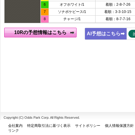
6
オフホワイト/1
着順：2-8-7-26
7
ソナポケピース/1
着順：3-3-10-15
8
チャージ/1
着順：8-7-7-16
10Rの予想情報はこちら
AI予想はこちら➡
Copyright (C) Odds Park Corp. All Rights Reserved.
会社案内
特定商取引法に基づく表示
サイトポリシー
個人情報保護方針
リンク