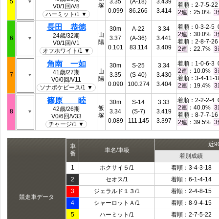
5
3.35
(A-18)
3.439
着順：2-7-5-22 
塚
V0/1回/V8
0.099
86.266
3.414
：25.0%
2連
3
ハーミット/1 ▼
長田 恭徳
着順：0-3-2-5 0
30m
A-22
3.34
：30.0%
2連
3
山
24歳/32期
6
3.37
(A-36)
3.441
着順：2-8-7-26 
陽
V0/1回/V1
0.101
83.114
3.409
：22.7%
2連
3
オフホワイト/1 ▼
角南 一如
着順：1-0-6-3 0
30m
S-25
3.34
：10.0%
2連
3
山
41歳/27期
7
3.35
(S-40)
3.430
着順：3-4-11-18
陽
V0/0回/V11
0.090
100.274
3.404
：19.4%
2連
3
ソナポケピース/1 ▼
篠原 睦
着順：2-2-2-4 0
30m
S-14
3.33
：40.0%
2連
3
飯
42歳/26期
8
3.34
(S-7)
3.419
着順：8-7-7-16 
塚
V0/6回/V33
0.089
111.145
3.397
：39.5%
2連
3
チャージ/1 ▼
近9
車
車名/車級
番
着別成績
1
ホクサイ５/1
着順：3-4-3-18
2
セオス/1
着順：6-1-4-14
3
ジェラルド１３/1
着順：2-4-8-15
競走車データ
4
シャーロットＡ/1
着順：8-9-4-15
5
ハーミット/1
着順：2-7-5-22