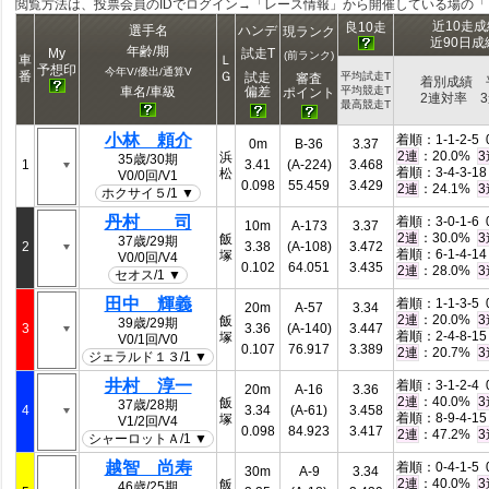
閲覧方法は、投票会員のIDでログイン→「レース情報」から開催している場の
近10走
良10走
選手名
ハンデ
現ランク
近90日
年齢/期
My
試走T
(前ランク)
車
Ｌ
予想印
今年V/優出/通算V
番
Ｇ
試走
平均試走T
審査
着別成績 
偏差
車名/車級
平均競走T
ポイント
2連対率 
最高競走T
小林 頼介
着順：1-1-2-5 0
0m
B-36
3.37
：20.0%
2連
3
浜
35歳/30期
1
3.41
(A-224)
3.468
着順：3-4-3-18 
松
V0/0回/V1
0.098
55.459
3.429
：24.1%
2連
3
ホクサイ５/1 ▼
丹村 司
着順：3-0-1-6 0
10m
A-173
3.37
：30.0%
2連
3
飯
37歳/29期
2
3.38
(A-108)
3.472
着順：6-1-4-14 
塚
V0/0回/V4
0.102
64.051
3.435
：28.0%
2連
3
セオス/1 ▼
田中 輝義
着順：1-1-3-5 0
20m
A-57
3.34
：20.0%
2連
3
飯
39歳/29期
3
3.36
(A-140)
3.447
着順：2-4-8-15 
塚
V0/1回/V0
0.107
76.917
3.389
：20.7%
2連
3
ジェラルド１３/1 ▼
井村 淳一
着順：3-1-2-4 0
20m
A-16
3.36
：40.0%
2連
3
飯
37歳/28期
4
3.34
(A-61)
3.458
着順：8-9-4-15 
塚
V1/2回/V4
0.098
84.923
3.417
：47.2%
2連
3
シャーロットＡ/1 ▼
越智 尚寿
着順：0-4-1-5 0
30m
A-9
3.34
：40.0%
2連
3
飯
46歳/25期