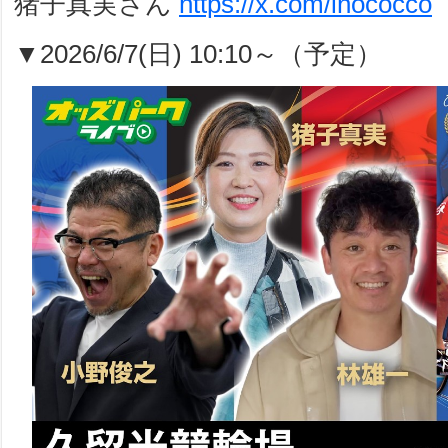
猪子真実さん
https://x.com/inococco
▼2026/6/7(日) 10:10～（予定）