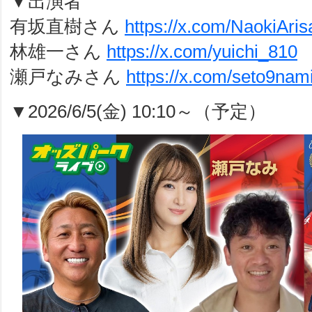
▼出演者
有坂直樹さん
https://x.com/NaokiAris
林雄一さん
https://x.com/yuichi_810
瀬戸なみさん
https://x.com/seto9nam
▼2026/6/5(金) 10:10～（予定）