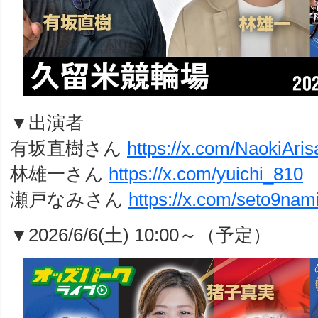
▼出演者
有坂直樹さん
https://x.com/NaokiAris
林雄一さん
https://x.com/yuichi_810
瀬戸なみさん
https://x.com/seto9nam
▼2026/6/6(土) 10:00～（予定）