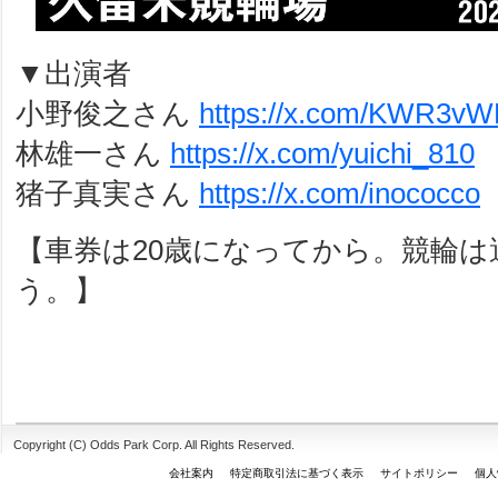
▼出演者
小野俊之さん
https://x.com/KWR3v
林雄一さん
https://x.com/yuichi_810
猪子真実さん
https://x.com/inococco
【車券は20歳になってから。競輪
う。】
Copyright (C) Odds Park Corp. All Rights Reserved.
会社案内
特定商取引法に基づく表示
サイトポリシー
個人