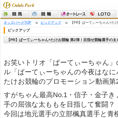
オッズパークTOP
ピックアップ
【PR】ぱーてぃーちゃん×た
ピックアップ
【PR】ぱーてぃーちゃん×たけお競輪 第2弾！目指せ競輪選手の太
お笑いトリオ「ぱーてぃーちゃん」の公
ル「ぱーてぃーちゃんの今夜はなに
たけお競輪のプロモーション動画第
すがちゃん最高No.1・信子・金子
手の屈強な太ももを目指して奮闘？
今回は地元選手の立部楓真選手と青