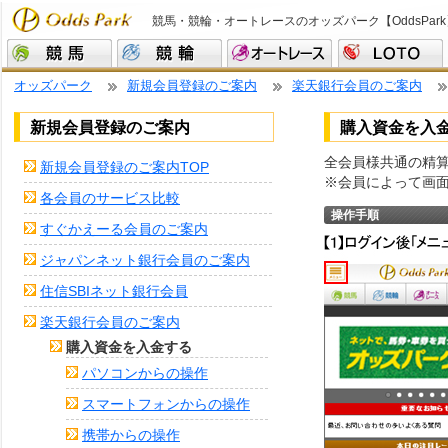
競馬・競輪・オートレースのオッズパーク【OddsPark
オッズパーク
新規会員登録のご案内
楽天銀行会員のご案内
新規会員登録のご案内
購入資金を入
全会員様共通の精
新規会員登録のご案内TOP
※会員によって画
各会員のサービス比較
操作手順
すぐかえーる会員のご案内
ジャパンネット銀行会員のご案内
住信SBIネット銀行会員
楽天銀行会員のご案内
購入資金を入金する
パソコンからの操作
スマートフォンからの操作
携帯からの操作