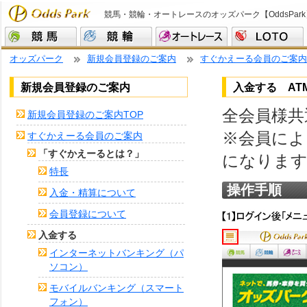
競馬・競輪・オートレースのオッズパーク【OddsPark
オッズパーク
新規会員登録のご案内
すぐかえーる会員のご案内
新規会員登録のご案内
入金する AT
全会員様共
新規会員登録のご案内TOP
※会員によ
すぐかえーる会員のご案内
「すぐかえーるとは？」
になりま
特長
操作手順
入金・精算について
会員登録について
入金する
インターネットバンキング（パ
ソコン）
モバイルバンキング（スマート
フォン）