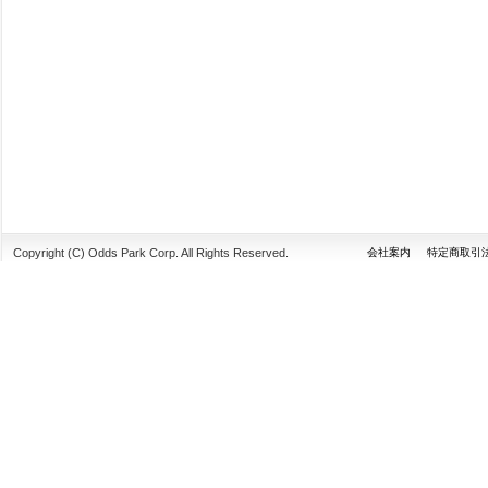
Copyright (C) Odds Park Corp. All Rights Reserved.
会社案内
特定商取引