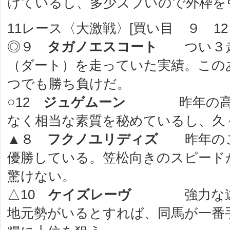
けているし、多少ズブいので外枠を
11レース〈大激戦〉[買い目 ９ 12
◎９
タガノエスコート
つい３走
（ダート）を走っていた実績。この
つでも勝ち負けだ。
○12
ジュゲムーン
昨年の高知優
なく相当な素質を秘めているし、久
▲８
フクノユリディズ
昨年のこ
優勝している。笠松向きのスピード
驚けない。
△10
ケイズレーヴ
強力な遠征
地元勢がいるとすれば、同馬が一番