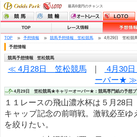
最高6億円のチャンス
TOP
予想情報
競馬予想情報 笠松競馬
4月29日 笠松
予想情報
競馬予想情報 笠松競馬
≪ 4月28日 笠松競馬
｜
4月30
ーバー★ ≫
4月29日 笠松競馬★キャリーオーバー★：競馬専門紙の予想
１１レースの飛山濃水杯は５月28
キャップ記念の前哨戦。激戦必至ゆ
を絞りたい。