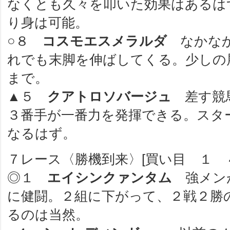
なくとも久々を叩いた効果はあるは
り身は可能。
○８
コスモエスメラルダ
なかなか
れでも末脚を伸ばしてくる。少しの
まで。
▲５
クアトロソバージュ
差す競馬
３番手が一番力を発揮できる。スタ
なるはず。
７レース〈勝機到来〉[買い目 １ 
◎１
エイシンクァンタム
強メン
に健闘。２組に下がって、２戦２勝
るのは当然。