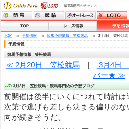
最高6億円のチャンス
TOP
予想情報
競馬予想情報 笠松競馬
3月3日 笠松競馬
予想情報
競馬予想情報 笠松競馬
≪ 2月20日 笠松競馬
｜
3月4日
バー★ ≫
3月3日 笠松競馬：競馬専門紙の予想ブログ
前開催は後半にいくにつれて時計は
次第で逃げも差しも決まる偏りのな
向が続きそうだ。