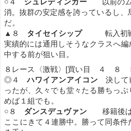
○４
シュレディンガー
以前のム
消。抜群の安定感を誇っているし、
だ。
▲８
タイセイシップ
転入初戦で
実績的には通用しそうなクラスへ編
中する前が狙い目。
８レース〈激戦〉[買い目 ４ ８ 
◎４
ハワイアンアイコン
決して
ったが、久々でも堂々たる勝ちっぷ
めば１組でも。
○８
ダンスデュヴァン
移籍後は（
ここにきて４連勝中。勝って同条件