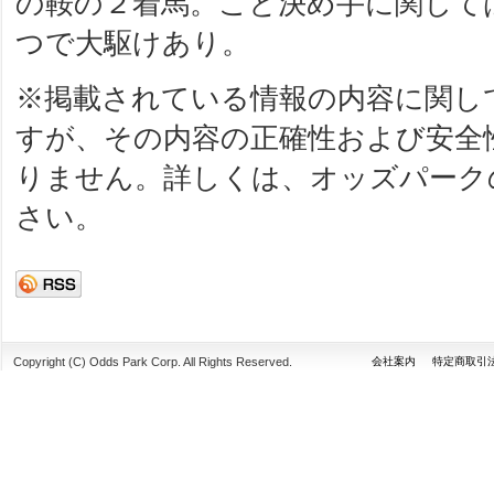
の鞍の２着馬。こと決め手に関して
つで大駆けあり。
※掲載されている情報の内容に関し
すが、その内容の正確性および安全
りません。詳しくは、オッズパーク
さい。
Copyright (C) Odds Park Corp. All Rights Reserved.
会社案内
特定商取引