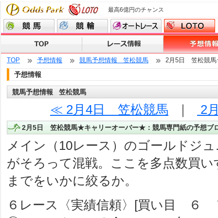
最高6億円のチャンス
TOP
予想情報
競馬予想情報 笠松競馬
2月5日 笠松競
予想情報
競馬予想情報 笠松競馬
≪ 2月4日 笠松競馬
｜
2
2月5日 笠松競馬★キャリーオーバー★：競馬専門紙の予想ブ
メイン（10レース）のゴールドジ
がそろって混戦。ここを多点数買い
までをいかに絞るか。
６レース〈実績信頼〉[買い目 ６ 