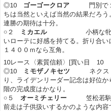
◎10
ゴーゴークロア
門別で１勝
ちは当然といえば当然の結果だろう
連勝の期待は十分。
○２
ミカエル
小柄な牝馬だ
いローテに好感を持てる。折り合い
１４００ｍなら互角。
10レース〈素質信頼〉[買い目 10 
◎10
ミモザノキセツ
ネクストス
り、ライデンリーダー記念は好位か
階の完成度はかなり。
○５
オーミチェリー
笠松若駒杯
前走は子供扱いするかのような内容