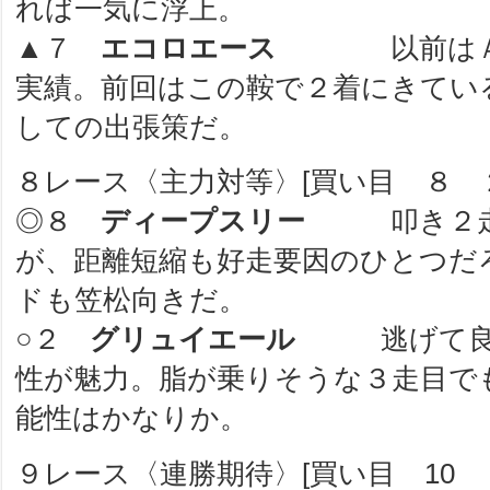
れば一気に浮上。
▲７
エコロエース
以前はＡ級
実績。前回はこの鞍で２着にきてい
しての出張策だ。
８レース〈主力対等〉[買い目 ８ 
◎８
ディープスリー
叩き２走目
が、距離短縮も好走要因のひとつだ
ドも笠松向きだ。
○２
グリュイエール
逃げて良し
性が魅力。脂が乗りそうな３走目で
能性はかなりか。
９レース〈連勝期待〉[買い目 10 