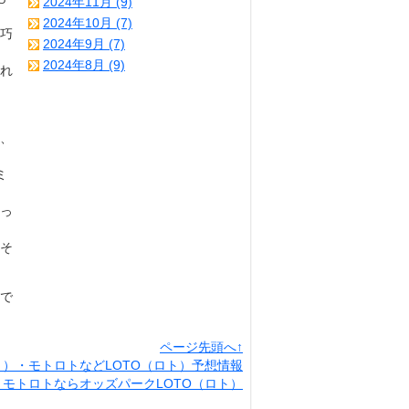
2024年11月 (9)
2024年10月 (7)
巧
2024年9月 (7)
2024年8月 (9)
れ
、
ミ
っ
そ
で
ページ先頭へ↑
カント）・モトロトなどLOTO（ロト）予想情報
ト）・モトロトならオッズパークLOTO（ロト）