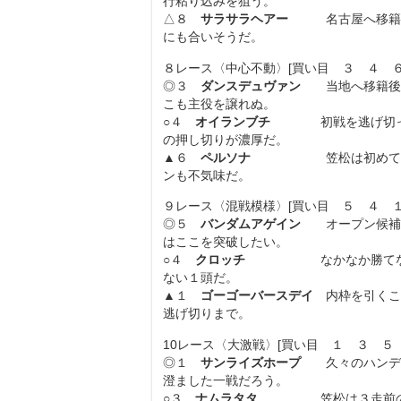
行粘り込みを狙う。
△８
サラサラヘアー
名古屋へ移籍後は
にも合いそうだ。
８レース〈中心不動〉[買い目 ３ ４ ６
◎３
ダンスデュヴァン
当地へ移籍後は
こも主役を譲れぬ。
○４
オイランブチ
初戦を逃げ切ったス
の押し切りが濃厚だ。
▲６
ペルソナ
笠松は初めてだが、実
ンも不気味だ。
９レース〈混戦模様〉[買い目 ５ ４ １
◎５
バンダムアゲイン
オープン候補と
はここを突破したい。
○４
クロッチ
なかなか勝てないが、
ない１頭だ。
▲１
ゴーゴーバースデイ
内枠を引くこ
逃げ切りまで。
10レース〈大激戦〉[買い目 １ ３ ５ 
◎１
サンライズホープ
久々のハンデは
澄ました一戦だろう。
○３
ナムラタタ
笠松は３走前のオータ