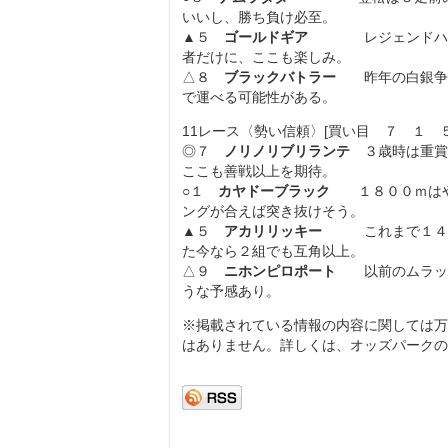
いいし、勝ち負け必至。
▲５
ゴールドギア
レジェンドハンター
者だけに、ここも楽しみ。
△８
ブラックバトラー
昨年の白銀争覇
で運べる可能性がある。
11レース〈勢い信頼〉[買い目 ７ １ ５
◎７
ノリノリブリランテ
３歳時は重賞
ここも善戦以上を期待。
○１
カヤドーブラック
１８００ｍはやや
ングが合えば突き抜けそう。
▲５
アカリリッキー
これまで１４００
た今なら２組でも互角以上。
△９
ニホンピロポート
以前のムラッポ
うな予感あり。
※掲載されている情報の内容に関しては万
はありません。詳しくは、オッズパークの