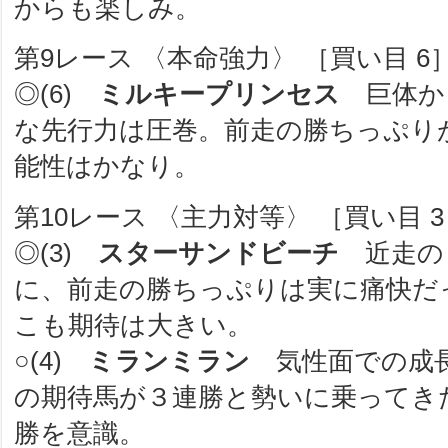
からも楽しみ。
第9レース 〈本命強力〉 ［買い目 6
◎(6)
ミルキープリンセス
巨体か
な先行力は圧巻。前走の勝ちっぷり
能性はかなり。
第10レース 〈主力対等〉 ［買い目 3 
◎(3)
スターサンドビーチ
近走の
に、前走の勝ちっぷりは実に痛快だ
こも期待は大きい。
○(4)
ミランミラン
気性面での成長
の期待馬が３連勝と勢いに乗ってき
勝を意識。