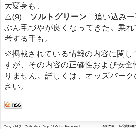
大変身も。
△(9)
ソルトグリーン
追い込み一
ぶん毛づやが良くなってきた。乗れ
考する手も。
※掲載されている情報の内容に関し
すが、その内容の正確性および安全
りません。詳しくは、オッズパーク
さい。
Copyright (C) Odds Park Corp. All Rights Reserved.
会社案内
特定商取引