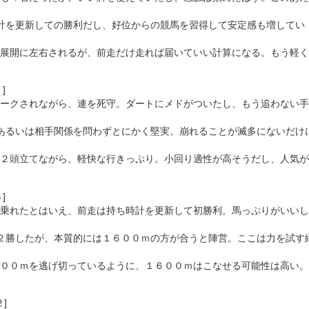
更新しての勝利だし、好位からの競馬を習得して安定感も増してい
に左右されるが、前走だけ走れば届いていい計算になる。もう軽く
]
ークされながら、連を死守。ダートにメドがついたし、もう追わない手
相手関係を問わずとにかく堅実。崩れることが滅多にないだけ
てながら、軽快な行きっぷり。小回り適性が高そうだし、人気が
]
れたとはいえ、前走は持ち時計を更新して初勝利。馬っぷりがいいし
したが、本質的には１６００ｍの方が合うと陣営。ここは力を試す
０ｍを逃げ切っているように、１６００ｍはこなせる可能性は高い。
]