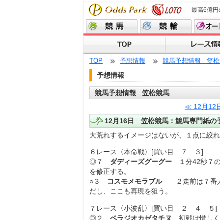
最高6億円
TOP
予想情報
競馬予想情報 笠松
予想情報
競馬予想情報 笠松競馬
≪ 12月1
12月16日 笠松競馬：競馬専門紙の
大荒れするイメージはないが、１点に絞れ
６レース〈本命戦〉[買い目 ７ ３]
◎７
ダディーズグーグー
１分42秒７
を修正する。
○３
コスモメモラブル
２走前は７番人気
だし、ここも再現を狙う。
７レース〈小波乱〉[買い目 ２ ４ ５]
◎２
ベラジオカゼタチヌ
初戦は惜しく