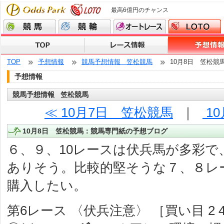
最高6億円のチャンス
TOP
予想情報
競馬予想情報 笠松競馬
10月8日 笠松競
予想情報
競馬予想情報 笠松競馬
≪ 10月7日 笠松競馬
｜
1
10月8日 笠松競馬：競馬専門紙の予想ブログ
６、９、10レースは伏兵馬が多彩
ありそう。比較的堅そうな７、８レ
購入したい。
第6レース 〈伏兵注意〉 ［買い目 2 4 