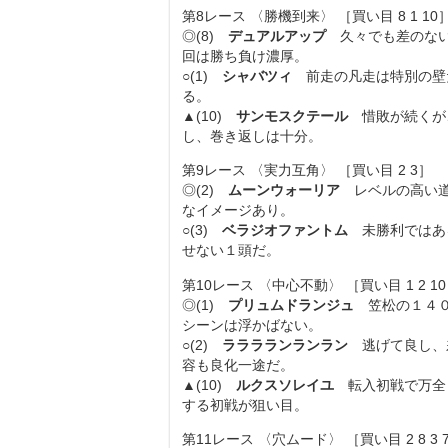
第8レース 〈勝機到来〉 ［買い目 8 1 10
◎(8)
デュアルアップ
久々でも差のない
回は勝ち負け濃厚。
○(1)
シャバツィ
前走の凡走は特別の壁
る。
▲(10)
サンモスクテール
惜敗が続くが
し、巻き返しは十分。
第9レース 〈実力互角〉 ［買い目 2 3］
◎(2)
ムーンウォーリア
レベルの高い道
なイメージあり。
○(3)
ベラジオファントム
未勝利ではあ
せない１頭だ。
第10レース 〈中心不動〉 ［買い目 1 2 1
◎(1)
プリュムドランジュ
笠松の１４０
シーンは浮かばない。
○(2)
ラララランランラン
逃げて良し、
容も良化一途だ。
▲(10)
ルクスソレイユ
転入初戦で万全
する初戦が狙い目。
第11レース 〈穴ムード〉 ［買い目 2 8 3 