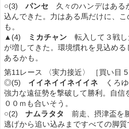
○(3)
パンセ
久々のハンデはある
込んできた。力はある馬だけに、こ
も。
▲(4)
ミカチャン
転入して３戦し
が増してきた。環境慣れを見込める
あるかも。
第11レース 〈実力接近〉 ［買い目 5 2
◎(5)
イイネイイネイイネ
くろゆ
強力な遠征勢を撃破して勝利。自信
００ｍも合いそう。
○(2)
ナムラタタ
前走、摂津盃を勝
逃げから追い込みまですべての脚質