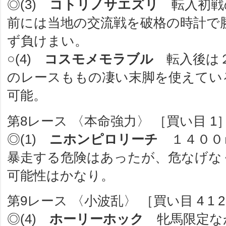
◎(3)
コトリノサエズリ
転入初戦
前には当地の交流戦を破格の時計で
ず負けまい。
○(4)
コスモメモラブル
転入後は２
のレースももの凄い末脚を使えてい
可能。
第8レース 〈本命強力〉 ［買い目 1
◎(1)
ニホンピロリーチ
１４００
暴走する危険はあったが、危なげな
可能性はかなり。
第9レース 〈小波乱〉 ［買い目 4 1 
◎(4)
ホーリーホック
牝馬限定な