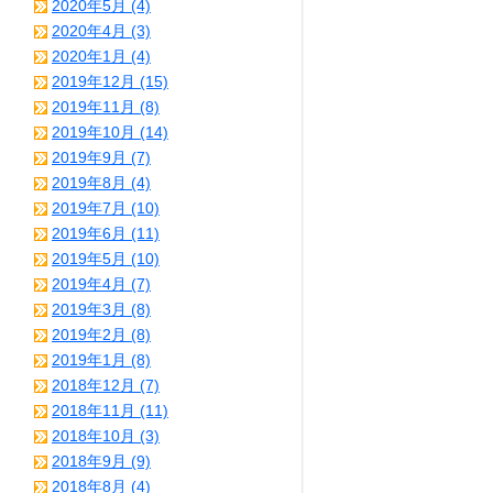
2020年5月 (4)
2020年4月 (3)
2020年1月 (4)
2019年12月 (15)
2019年11月 (8)
2019年10月 (14)
2019年9月 (7)
2019年8月 (4)
2019年7月 (10)
2019年6月 (11)
2019年5月 (10)
2019年4月 (7)
2019年3月 (8)
2019年2月 (8)
2019年1月 (8)
2018年12月 (7)
2018年11月 (11)
2018年10月 (3)
2018年9月 (9)
2018年8月 (4)