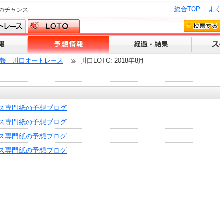
総合TOP
よ
のチャンス
報 川口オートレース
川口LOTO: 2018年8月
月
ス専門紙の予想ブログ
ス専門紙の予想ブログ
ス専門紙の予想ブログ
ス専門紙の予想ブログ