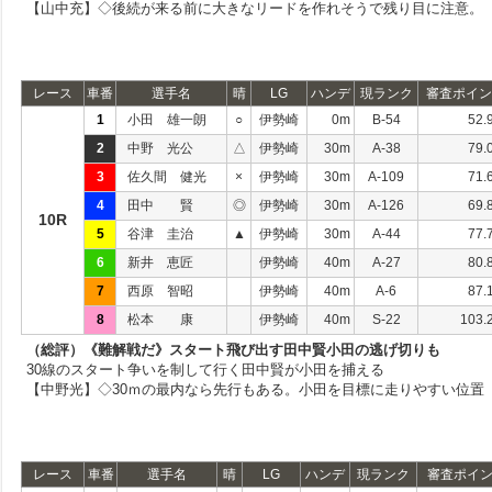
【山中充】◇後続が来る前に大きなリードを作れそうで残り目に注意。
レース
車番
選手名
晴
LG
ハンデ
現ランク
審査ポイン
1
小田 雄一朗
○
伊勢崎
0m
B-54
52.
2
中野 光公
△
伊勢崎
30m
A-38
79.
3
佐久間 健光
×
伊勢崎
30m
A-109
71.
4
田中 賢
◎
伊勢崎
30m
A-126
69.
10R
5
谷津 圭治
▲
伊勢崎
30m
A-44
77.
6
新井 恵匠
伊勢崎
40m
A-27
80.
7
西原 智昭
伊勢崎
40m
A-6
87.
8
松本 康
伊勢崎
40m
S-22
103.
（総評）《難解戦だ》スタート飛び出す田中賢小田の逃げ切りも
30線のスタート争いを制して行く田中賢が小田を捕える
【中野光】◇30ｍの最内なら先行もある。小田を目標に走りやすい位置
レース
車番
選手名
晴
LG
ハンデ
現ランク
審査ポイ