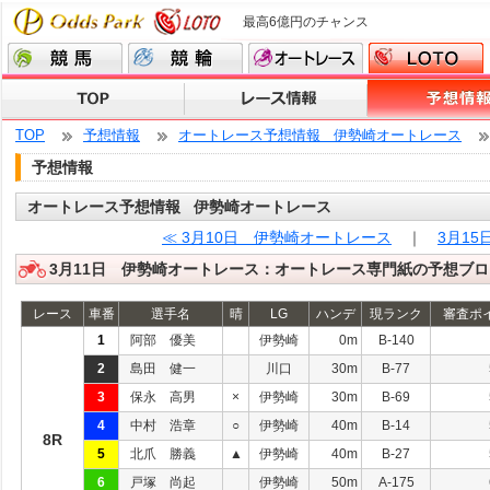
最高6億円のチャンス
TOP
予想情報
オートレース予想情報 伊勢崎オートレース
予想情報
オートレース予想情報 伊勢崎オートレース
≪ 3月10日 伊勢崎オートレース
｜
3月1
3月11日 伊勢崎オートレース：オートレース専門紙の予想ブロ
レース
車番
選手名
晴
LG
ハンデ
現ランク
審査ポ
1
阿部 優美
伊勢崎
0m
B-140
2
島田 健一
川口
30m
B-77
3
保永 高男
×
伊勢崎
30m
B-69
4
中村 浩章
○
伊勢崎
40m
B-14
8R
5
北爪 勝義
▲
伊勢崎
40m
B-27
6
戸塚 尚起
伊勢崎
50m
A-175