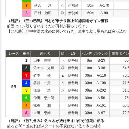
7
落合 淳
△
伊勢崎
50m
A-170
8
田村 治郎
◎
伊勢崎
60m
A-80
（総評）《三つ巴戦》田村が車ナリ浮上40線両者がイン奮戦
前団はイン競り合いそうだが田村が捲って行く。
【北爪勝】◇中村浩の攻めに付いて行き、道中で差し場あれば突っ込む
レース
車番
選手名
晴
LG
ハンデ
現ランク
審査ポイン
1
山中 充智
○
伊勢崎
0m
B-23
55
2
佐々木 光輝
◎
伊勢崎
10m
B-36
54.
3
竹本 修
▲
伊勢崎
30m
A-116
70.
4
谷川 一貴
×
伊勢崎
30m
A-108
71.
9R
5
湯浅 浩
△
伊勢崎
30m
A-202
61.
6
仲田 恵一朗
伊勢崎
30m
A-58
76
7
浅香 潤
伊勢崎
30m
A-161
66.
8
吉田 恵輔
伊勢崎
30m
A-97
72.
（総評）《波乱含み》佐々木が抜け出す山中が必死に粘る
後ろと20ｍ差あればスタートの不安はない佐々木に期待