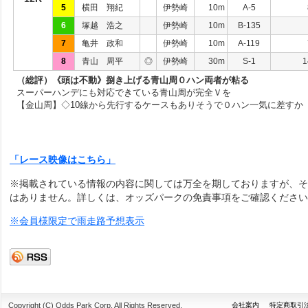
5
横田 翔紀
伊勢崎
10m
A-5
6
塚越 浩之
伊勢崎
10m
B-135
7
亀井 政和
伊勢崎
10m
A-119
8
青山 周平
◎
伊勢崎
30m
S-1
1
（総評）《頭は不動》捌き上げる青山周０ハン両者が粘る
スーパーハンデにも対応できている青山周が完全Ｖを
【金山周】◇10線から先行するケースもありそうで０ハン一気に差すか
「レース映像はこちら」
※掲載されている情報の内容に関しては万全を期しておりますが、そ
はありません。詳しくは、オッズパークの免責事項をご確認ください
※会員様限定で雨走路予想表示
Copyright (C) Odds Park Corp. All Rights Reserved.
会社案内
特定商取引