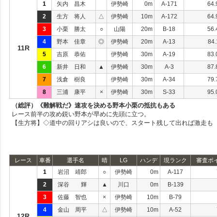
1
矢内 昌木
伊勢崎
0m
A-171
64.
2
生方 将人
△
伊勢崎
10m
A-172
64.
3
小栗 勝太
○
山陽
20m
B-18
56.
4
野本 佳章
◎
伊勢崎
20m
A-13
84.
11R
5
吉原 恭佑
伊勢崎
30m
A-19
83.
6
新井 日和
▲
伊勢崎
30m
A-3
87.
7
浅倉 樹良
伊勢崎
30m
A-34
79.
8
三浦 康平
×
伊勢崎
30m
S-33
95.
（総評）《難解戦だ》速攻を決める野本小栗の抵抗もある
レース前半の攻め鋭い野本が早めに先頭に立つ。
【生方将】◇道中の回りアシは良いので、スタート残して出れば激走も
レース
車番
選手名
晴
LG
ハンデ
現ランク
審査ポ
1
岩沼 靖郎
○
伊勢崎
0m
A-117
2
深谷 輝
▲
川口
0m
B-139
3
佐藤 智也
×
伊勢崎
10m
B-79
4
金山 周平
△
伊勢崎
10m
A-52
12R