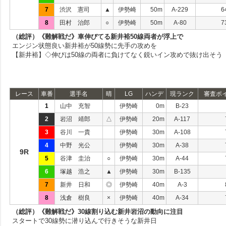
7
渋沢 憲司
▲
伊勢崎
50m
A-229
6
8
田村 治郎
○
伊勢崎
50m
A-80
7
（総評）《難解戦だ》車伸びてる新井裕50線両者が浮上で
エンジン状態良い新井裕が50線勢に先手の攻めを
【新井裕】◇伸びは50線の両者に負けてなく鋭いイン攻めで抜け出そう
レース
車番
選手名
晴
LG
ハンデ
現ランク
審査ポ
1
山中 充智
伊勢崎
0m
B-23
2
岩沼 靖郎
△
伊勢崎
20m
A-117
3
谷川 一貴
伊勢崎
30m
A-108
4
中野 光公
伊勢崎
30m
A-38
9R
5
谷津 圭治
○
伊勢崎
30m
A-44
6
塚越 浩之
▲
伊勢崎
30m
B-135
7
新井 日和
◎
伊勢崎
40m
A-3
8
浅倉 樹良
×
伊勢崎
40m
A-34
（総評）《難解戦だ》30線割り込む新井岩沼の動向に注目
スタートで30線勢に潜り込んで行きそうな新井日