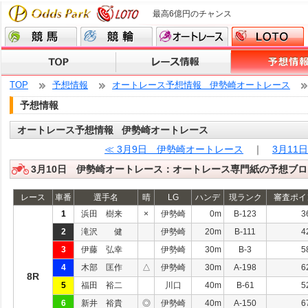
最高6億円のチャンス
TOP
予想情報
オートレース予想情報 伊勢崎オートレース
予想情報
オートレース予想情報 伊勢崎オートレース
≪ 3月9日 伊勢崎オートレース
｜
3月11
3月10日 伊勢崎オートレース：オートレース専門紙の予想ブロ
レース
車番
選手名
晴
LG
ハンデ
現ランク
審査ポイ
1
浜田 樹来
×
伊勢崎
0m
B-123
3
2
滝沢 健
伊勢崎
20m
B-111
4
3
伊藤 弘幸
伊勢崎
30m
B-3
5
4
木部 匡作
△
伊勢崎
30m
A-198
6
8R
5
福田 裕二
川口
40m
B-61
5
6
新井 裕貴
◎
伊勢崎
40m
A-150
6