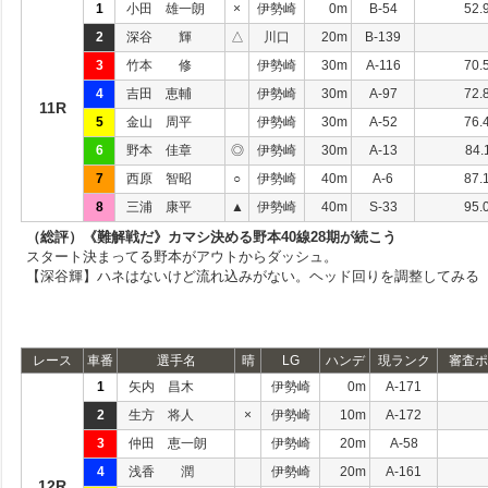
1
小田 雄一朗
×
伊勢崎
0m
B-54
52.
2
深谷 輝
△
川口
20m
B-139
3
竹本 修
伊勢崎
30m
A-116
70.
4
吉田 恵輔
伊勢崎
30m
A-97
72.
11R
5
金山 周平
伊勢崎
30m
A-52
76.
6
野本 佳章
◎
伊勢崎
30m
A-13
84.
7
西原 智昭
○
伊勢崎
40m
A-6
87.
8
三浦 康平
▲
伊勢崎
40m
S-33
95.
（総評）《難解戦だ》カマシ決める野本40線28期が続こう
スタート決まってる野本がアウトからダッシュ。
【深谷輝】ハネはないけど流れ込みがない。ヘッド回りを調整してみる
レース
車番
選手名
晴
LG
ハンデ
現ランク
審査ポ
1
矢内 昌木
伊勢崎
0m
A-171
2
生方 将人
×
伊勢崎
10m
A-172
3
仲田 恵一朗
伊勢崎
20m
A-58
4
浅香 潤
伊勢崎
20m
A-161
12R