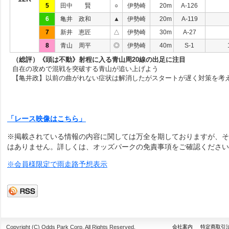
5
田中 賢
○
伊勢崎
20m
A-126
6
亀井 政和
▲
伊勢崎
20m
A-119
7
新井 恵匠
△
伊勢崎
30m
A-27
8
青山 周平
◎
伊勢崎
40m
S-1
（総評）《頭は不動》射程に入る青山周20線の出足に注目
自在の攻めで混戦を突破する青山が追い上げよう
【亀井政】以前の曲がれない症状は解消したがスタートが遅く対策を考
「レース映像はこちら」
※掲載されている情報の内容に関しては万全を期しておりますが、そ
はありません。詳しくは、オッズパークの免責事項をご確認ください
※会員様限定で雨走路予想表示
Copyright (C) Odds Park Corp. All Rights Reserved.
会社案内
特定商取引