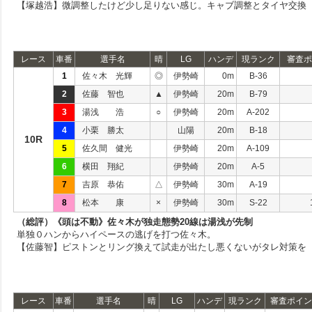
【塚越浩】微調整したけど少し足りない感じ。キャブ調整とタイヤ交換
レース
車番
選手名
晴
LG
ハンデ
現ランク
審査ポ
1
佐々木 光輝
◎
伊勢崎
0m
B-36
2
佐藤 智也
▲
伊勢崎
20m
B-79
3
湯浅 浩
○
伊勢崎
20m
A-202
4
小栗 勝太
山陽
20m
B-18
10R
5
佐久間 健光
伊勢崎
20m
A-109
6
横田 翔紀
伊勢崎
20m
A-5
7
吉原 恭佑
△
伊勢崎
30m
A-19
8
松本 康
×
伊勢崎
30m
S-22
（総評）《頭は不動》佐々木が独走態勢20線は湯浅が先制
単独０ハンからハイペースの逃げを打つ佐々木。
【佐藤智】ピストンとリング換えて試走が出たし悪くないがタレ対策を
レース
車番
選手名
晴
LG
ハンデ
現ランク
審査ポイン