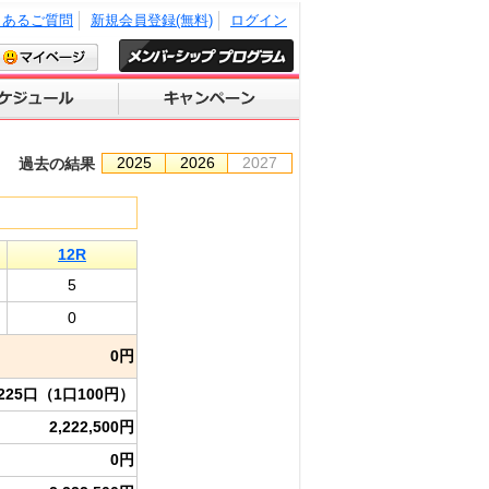
くあるご質問
新規会員登録(無料)
ログイン
2025
2026
2027
過去の結果
12R
5
0
0円
,225口（1口100円）
2,222,500円
0円