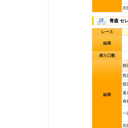
次
青森 セ
レース
結果
残り口数
前
投
投
返
結果
有
一
次