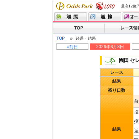
最高12億
TOP
経過・結果
2026年6月3日
«前日
園田 セ
レース
結果
残り口数
前
投
投
結果
返