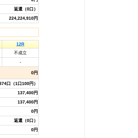
返還（0口）
224,224,910円
12R
不成立
-
0円
,374口（1口100円）
137,400円
137,400円
0円
返還（0口）
0円