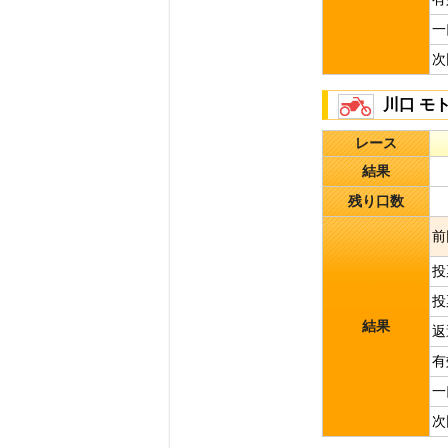
一
次
川口 モト
レース
結果
残り口数
前
投
投
結果
返
有
一
次