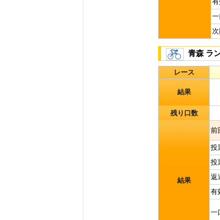
有
一
次
青森 ラ
レース
結果
残り口数
前
投
投
返
結果
有
一