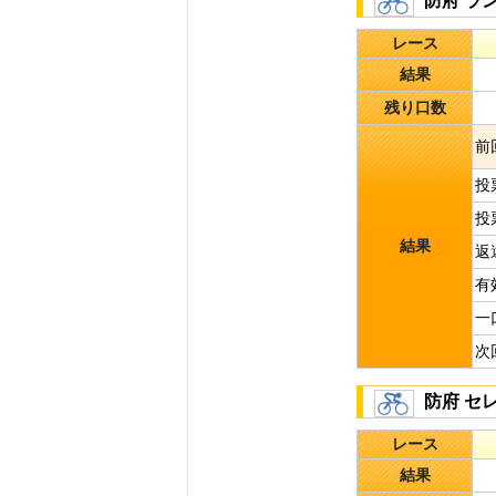
防府 ラ
レース
結果
残り口数
前
投
投
結果
返
有
一
次
防府 セ
レース
結果