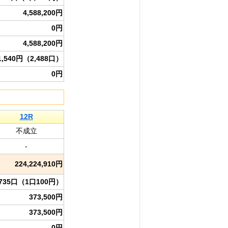
4,588,200円
0円
4,588,200円
1,540円（2,488口）
0円
12R
不成立
-
224,224,910円
,735口（1口100円）
373,500円
373,500円
0円