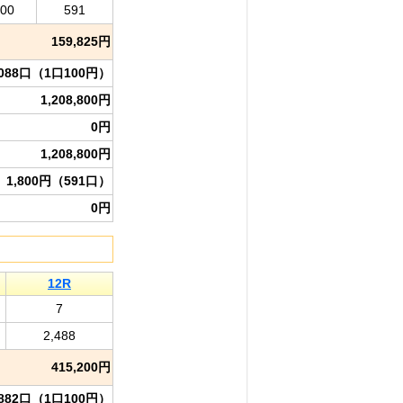
300
591
159,825円
,088口（1口100円）
1,208,800円
0円
1,208,800円
1,800円（591口）
0円
12R
7
2,488
415,200円
,882口（1口100円）