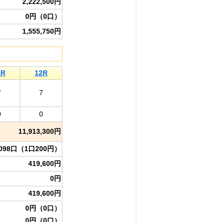
2,222,500円
0円（0口）
1,555,750円
1R
12R
7
7
0
0
11,913,300円
,098口（1口200円）
419,600円
0円
419,600円
0円（0口）
0円（0口）