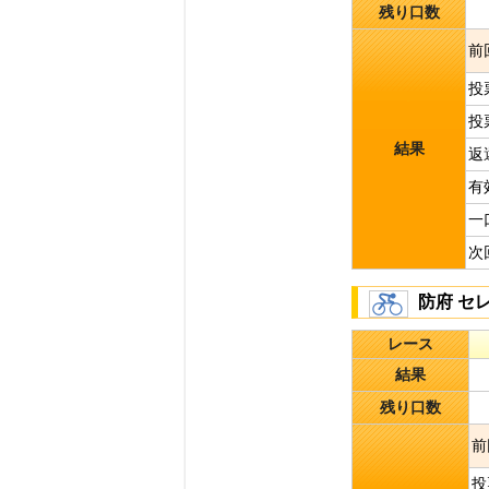
残り口数
前
投
投
結果
返
有
一
次
防府 セ
レース
結果
残り口数
前
投