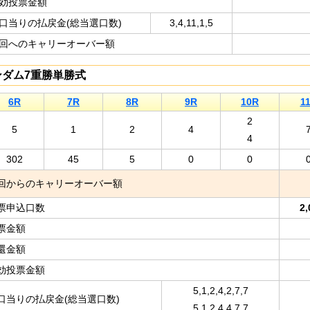
効投票金額
口当りの払戻金(総当選口数)
3,4,11,1,5
回へのキャリーオーバー額
ンダム7重勝単勝式
6R
7R
8R
9R
10R
1
2
5
1
2
4
4
302
45
5
0
0
回からのキャリーオーバー額
票申込口数
2
票金額
還金額
効投票金額
5,1,2,4,2,7,7
口当りの払戻金(総当選口数)
5,1,2,4,4,7,7