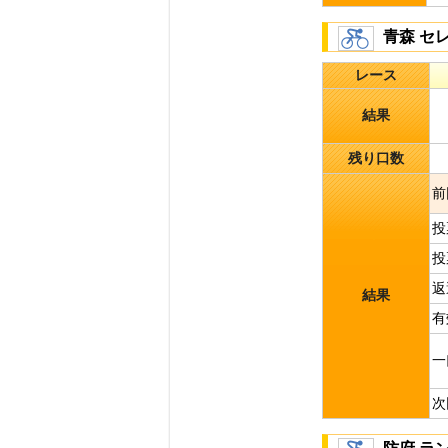
青森 セ
レース
結果
残り口数
前
投
投
返
結果
有
一
次