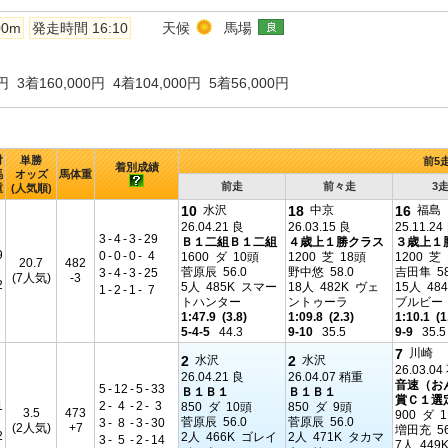
00m
発走時間 16:10
天候
馬場
円 3着160,000円 4着104,000円 5着56,000円
対
単勝
前5
着別成績
馬
オッズ
馬体重
前走
前々走
3
重
(人気順)
10
18
16
水沢
中京
福島
26.04.21 良
26.03.15 良
25.11.24
3
-
4
-
3
-
29
Ｂ１二組Ｂ１二組
４歳上１勝クラス
３歳上１
9
0
-
0
-
0
-
4
1600 ダ 10頭
1200 芝 18頭
1200 芝
20.7
482
菅原辰 56.0
野中悠 58.0
吉田隼 58
3
-
4
-
3
-
25
(7人気)
-3
2
5人 485K スマー
18人 482K ヴェ
15人 48
1
-
2
-
1
-
7
トハンター
ントゥーラ
ブルビー
1:47.9 (3.8)
1:09.8 (2.3)
1:10.1 (1
5-4-5
44.3
9-10
35.5
9-9
35.5
7
川崎
2
2
水沢
水沢
26.03.0
26.04.21 良
26.04.07 稍重
音速（お
5
-
12
-
5
-
33
Ｂ１Ｂ１
Ｂ１Ｂ１
賞Ｃ１選
1
2
-
4
-
2
-
3
850 ダ 10頭
850 ダ 9頭
3.5
473
900 ダ 
菅原辰 56.0
菅原辰 56.0
3
-
8
-
3
-
30
(2人気)
+7
増田充 56
2
2人 466K ゴレイ
2人 471K タカマ
3
-
5
-
2
-
14
7人 449