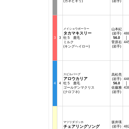
(カネヒキリ)
(岩手)
メイショウボーラー
山本紀
タカマキスリー
(岩手)
48
3
3
牡 5 鹿毛
56.0
│
ミルク
菅原右
44
(キングヘイロー)
(岩手)
スピルバーグ
高松亮
アロウカリア
(岩手)
44
4
4
牡 5 鹿毛
56.0
│
ゴールデンマクリス
佐藤雅
43
(クロフネ)
(岩手)
坂井瑛
マツリダゴッホ
チェアリングソング
(岩手)
48