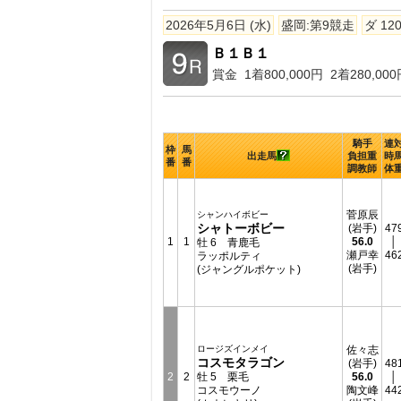
2026年5月6日 (水)
盛岡:第9競走
ダ 12
Ｂ１Ｂ１
賞金 1着800,000円 2着280,000
騎手
連
枠
馬
出走馬
負担重
時
番
番
調教師
体
菅原辰
シャンハイボビー
シャトーボビー
(岩手)
47
1
1
56.0
│
牡 6 青鹿毛
瀬戸幸
46
ラッポルティ
(岩手)
(ジャングルポケット)
ロージズインメイ
佐々志
コスモタラゴン
(岩手)
48
2
2
牡 5 栗毛
56.0
│
コスモウーノ
陶文峰
44