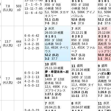
15
-
12
-
7
-
90
Ｂ１Ｂ１
Ｂ１Ｂ１
Ｂ１Ｂ１
8
2
-
1
-
0
-
5
850 ダ 9頭
850 ダ 10頭
850 ダ 
7.8
503
小林凌 56.0
小林凌 56.0
小林凌 56
13
-
11
-
7
-
85
(5人気)
±0
6
5人 503K タカマ
9人 506K アイノ
9人 509
11
-
6
-
4
-
52
キスリー
パスレル
コレール
51.1 (1.0)
52.6 (0.6)
52.2 (1.0
7-5
36.3
5-6
37.6
2-2
37.6
2
7
1
水沢
水沢
水沢
26.03.10 稍重
25.12.21 重
25.12.0
6
-
6
-
4
-
42
Ｂ１Ｂ１
Ｂ２Ｂ２
Ｂ２Ｂ２
1
1
-
2
-
2
-
7
850 ダ 10頭
850 ダ 10頭
850 ダ 
13.7
444
山本政 54.0
高松亮 54.0
高松亮 54
5
-
4
-
2
-
35
(6人気)
-17
4
3人 461K チベリ
1人 451K ファル
3人 451
4
-
2
-
2
-
25
ウス
ーク
ットグラ
52.2 (0.2)
51.7 (1.1)
50.9 (0.2
3-2
37.7
6-8
36.4
1-1
36.1
10
盛岡
11
9
盛岡
盛岡
25.11.10 稍重
25.10.26 稍重
25.08.31
夢・希望未来へ前
6
-
5
-
1
-
24
Ｂ１Ｂ１
ハダル賞
進Ｂ１
5
2
-
3
-
1
-
13
1400 ダ 11頭
1400 ダ
7.7
466
1400 ダ 12頭
鈴木祐 56.0
高橋悠 56
4
-
2
-
0
-
11
(4人気)
-24
鈴木祐 56.0
0
11人 493K タイ
9人 492
4
-
5
-
0
-
12
12人 490K ドル
セイアゲイン
タマテル
ズプライスレス
1:26.8 (1.8)
1:26.9 (1
1:27.1 (2.2)
11-11
37.5
7-7
38.3
6-8
38.8
7
8
11
水沢
水沢
水沢
26.04.21 良
26.04.07 稍重
26.03.24
3
-
4
-
3
-
23