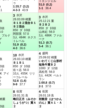
トエンジェル
ゥ
51.0 (0.2)
)
1:35.7 (3.2)
1-1
36.4
.1
4-3-3
43.9
3
水沢
3
水沢
26.03.09 稍重
 良
25.12.21 重
Ｂ１Ｂ２混合Ｂ１
Ｂ２Ｂ２
Ｂ２混合
10頭
850 ダ 10頭
850 ダ 10頭
.0
山本紀 56.0
阿部英 57.0
K ブルド
3人 486K ファル
3人 484K ネクス
グ
ーク
トレベル
)
51.3 (0.7)
51.9 (0.2)
5-4
36.1
4-3
36.6
4
盛岡
10
水沢
25.09.02 稍重
 良
26.03.10 稍重
いわてくじ山形村
Ｂ１Ｂ１
短角牛賞Ｂ２
10頭
850 ダ 10頭
1000 ダ 12頭
.0
佐々志 56.0
高松亮 56.0
7K アイ
10人 455K リリ
3人 442K ペルト
ル
ーコレール
ラン
)
52.6 (1.4)
1:00.8 (0.7)
0
9-9
37.7
2-1
37.0
8
4
佐賀
佐賀
26.01.31 良
26.01.18 良
0 稍重
晦日正月（みそか
初観音（はつかん
しょうがつ）賞Ａ
のん）賞Ａ１・Ａ
10頭
２
２