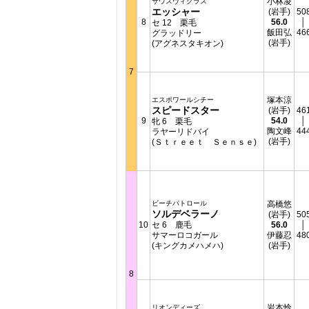
小林凌
サウスヴィグラス
エッシャー
(岩手)
50
8
56.0
│
セ 12 栗毛
飯田弘
46
グラッドリー
(岩手)
(アグネスタキオン)
7
塚本涼
エスポワールシチー
スピードスター
(岩手)
46
9
54.0
│
牝 6 栗毛
陶文峰
44
ラヤーリドバイ
(岩手)
(Ｓｔｒｅｅｔ Ｓｅｎｓｅ)
ビーチパトロール
高橋悠
ソルデベラーノ
(岩手)
50
10
セ 6 鹿毛
56.0
│
サマーロコガール
伊藤忍
48
(キングカメハメハ)
(岩手)
8
岩本怜
リオンディーズ