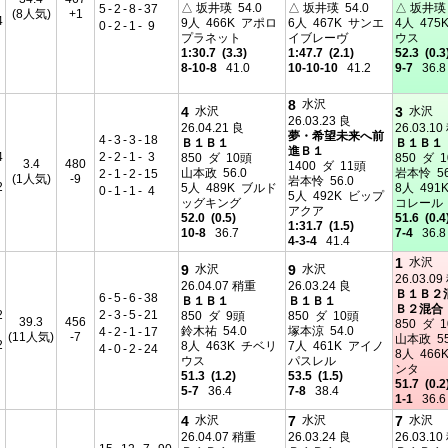
△ 坂井瑛 54.0
△ 坂井瑛 54.0
△ 坂井瑛 
5
-
2
-
8
-
37
(8人気)
+1
4
9人 466K アポロ
6人 467K サンエ
4人 475
0
-
2
-
1
-
9
プラネット
イブレーヴ
ウス
1:30.7 (3.3)
1:47.7 (2.1)
52.3 (0.3
8-10-8
41.0
10-10-10
41.2
9-7
36.8
8
水沢
4
3
水沢
水沢
26.03.23 良
26.04.21 良
26.03.1
夢・希望未来へ前
4
-
3
-
3
-
18
Ｂ１Ｂ１
Ｂ１Ｂ１
進Ｂ１
4
2
-
2
-
1
-
3
850 ダ 10頭
850 ダ 
3.4
480
1400 ダ 11頭
山本政 56.0
岩本怜 56
2
-
1
-
2
-
15
(1人気)
-9
岩本怜 56.0
2
5人 489K ブルド
8人 491
0
-
1
-
1
-
4
5人 492K ビップ
ッグキング
コレール
アクア
52.0 (0.5)
51.6 (0.4
1:31.7 (1.5)
10-8
36.7
7-4
36.8
4-3-4
41.4
1
水沢
9
9
水沢
水沢
26.03.0
26.04.07 稍重
26.03.24 良
Ｂ１Ｂ２
6
-
5
-
6
-
38
Ｂ１Ｂ１
Ｂ１Ｂ１
Ｂ２混合
2
2
-
3
-
5
-
21
850 ダ 9頭
850 ダ 10頭
39.3
456
850 ダ 
鈴木祐 54.0
塚本涼 54.0
4
-
2
-
1
-
17
(11人気)
-7
山本政 55
2
8人 463K チベリ
7人 461K アイノ
4
-
0
-
2
-
24
8人 466
ウス
パスレル
ンタ
51.3 (1.2)
53.5 (1.5)
51.7 (0.2
5-7
36.4
7-8
38.4
1-1
36.6
4
7
7
水沢
水沢
水沢
26.04.07 稍重
26.03.24 良
26.03.1