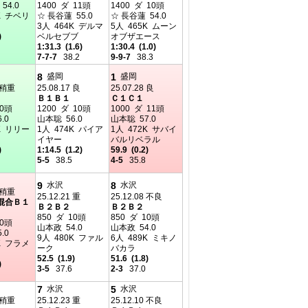
54.0
1400 ダ 11頭
1400 ダ 10頭
K チベリ
☆ 長谷蓮 55.0
☆ 長谷蓮 54.0
3人 464K デルマ
5人 465K ムーン
)
ベルセブブ
オブザエース
1:31.3 (1.6)
1:30.4 (1.0)
7-7-7
38.2
9-9-7
38.3
8
1
盛岡
盛岡
0 稍重
25.08.17 良
25.07.28 良
Ｂ１Ｂ１
Ｃ１Ｃ１
10頭
1200 ダ 10頭
1000 ダ 11頭
.0
山本聡 56.0
山本聡 57.0
K リリー
1人 474K パイア
1人 472K サバイ
イヤー
バルリベラル
)
1:14.5 (1.2)
59.9 (0.2)
5-5
38.5
4-5
35.8
9
8
水沢
水沢
9 稍重
25.12.21 重
25.12.08 不良
混合Ｂ１
Ｂ２Ｂ２
Ｂ２Ｂ２
850 ダ 10頭
850 ダ 10頭
10頭
山本政 54.0
山本政 54.0
.0
9人 480K ファル
6人 489K ミキノ
K フラメ
ーク
バカラ
52.5 (1.9)
51.6 (1.8)
)
3-5
37.6
2-3
37.0
7
5
水沢
水沢
0 稍重
25.12.23 重
25.12.10 不良