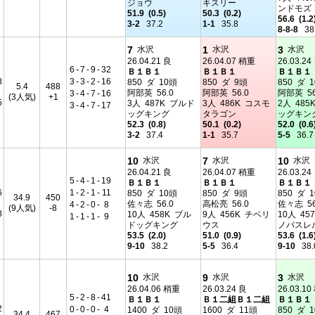
ジョウ
キスリー
ンドモズ
51.9 (0.5)
50.3 (0.2)
56.6 (1.2
3-2
37.2
1-1
35.8
8-8-8
38
7
1
3
水沢
水沢
水沢
26.04.21 良
26.04.07 稍重
26.03.24
6
-
7
-
9
-
32
Ｂ１Ｂ１
Ｂ１Ｂ１
Ｂ１Ｂ１
8
3
-
3
-
2
-
16
850 ダ 10頭
850 ダ 9頭
850 ダ 
5.4
488
阿部英 56.0
阿部英 56.0
阿部英 56
3
-
4
-
7
-
16
(3人気)
+1
5
3人 487K ブルド
3人 486K コスモ
2人 485
3
-
4
-
7
-
17
ッグキング
タラゴン
ッグキン
52.3 (0.8)
50.1 (0.2)
52.0 (0.6
3-2
37.4
1-1
35.7
5-5
36.7
10
7
10
水沢
水沢
水沢
26.04.21 良
26.04.07 稍重
26.03.24
5
-
4
-
1
-
19
Ｂ１Ｂ１
Ｂ１Ｂ１
Ｂ１Ｂ１
6
1
-
2
-
1
-
11
850 ダ 10頭
850 ダ 9頭
850 ダ 
34.9
450
佐々志 56.0
高松亮 56.0
佐々志 56
4
-
2
-
0
-
8
(9人気)
-8
8
10人 458K ブル
9人 456K チベリ
10人 45
1
-
1
-
1
-
9
ドッグキング
ウス
ノパスレ
53.5 (2.0)
51.0 (0.9)
53.6 (1.6
9-10
38.2
5-5
36.4
9-10
38.
10
9
3
水沢
水沢
水沢
26.04.06 稍重
26.03.24 良
26.03.1
5
-
2
-
8
-
41
Ｂ１Ｂ１
Ｂ１二組Ｂ１二組
Ｂ１Ｂ１
2
0
-
0
-
0
-
4
1400 ダ 10頭
1600 ダ 11頭
850 ダ 
34.4
467