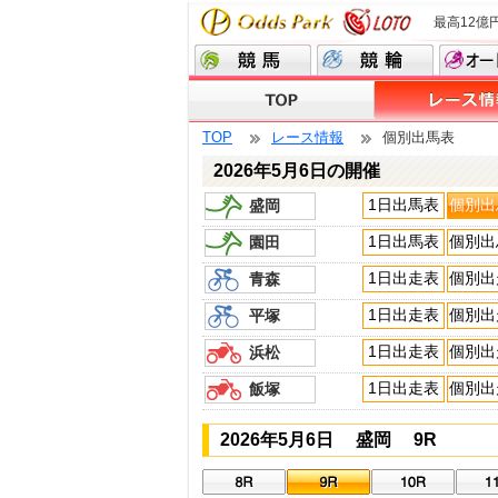
最高12億
TOP
レース情報
個別出馬表
2026年5月6日の開催
1日出馬表
個別出
盛岡
1日出馬表
個別出
園田
1日出走表
個別出
青森
1日出走表
個別出
平塚
1日出走表
個別出
浜松
1日出走表
個別出
飯塚
2026年5月6日 盛岡 9R