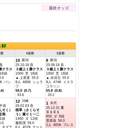
最終オッズ
走
走前
4走前
5走前
10
8
新潟
新潟
 良
25.10.18 良
25.08.16 良
勝クラス
３歳上１勝クラス
３歳上１勝クラス
 16頭
1000 芝 18頭
1000 芝 18頭
.0
▲ 上里直 55.0
▲ 水沼元 55.0
4K バン
9人 480K シュラ
9人 474K イスラ
フ
コラソン
.4)
56.0 (0.7)
55.8 (0.8)
33.6
33.2
12
川崎
1
水沢
4 不良
26.02.03 良
25.12.31 重
んそく）
桜草（さくらそ
Ｃ１Ｃ１
定馬
う）賞Ｃ１一二
850 ダ 9頭
11頭
1400 ダ 12頭
菅原辰 56.0
.0
服部茂 56.0
2人 465K プレス
K モズア
6人 457K ナート