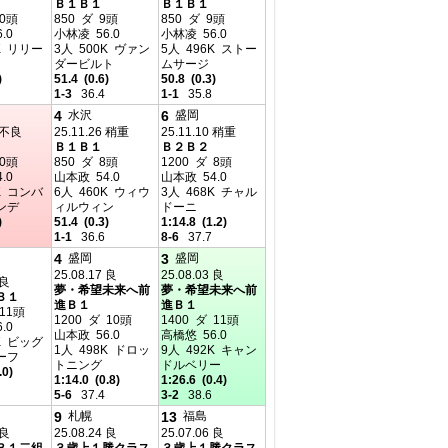
Ｂ１Ｂ１
Ｂ１Ｂ１
10頭
850 ダ 9頭
850 ダ 9頭
.0
小林凌 56.0
小林凌 56.0
K リリー
3人 500K ヴァン
5人 496K ストー
ダービルト
ムサージ
)
51.4 (0.6)
50.8 (0.3)
1-3
36.4
1-1
35.8
4
6
水沢
盛岡
8 不良
25.11.26 稍重
25.11.10 稍重
Ｂ１Ｂ１
Ｂ２Ｂ２
10頭
850 ダ 8頭
1200 ダ 8頭
.0
山本政 54.0
山本政 54.0
K コンバ
6人 460K ウィウ
3人 468K チャル
ンデ
ィルウィン
ドーニ
)
51.4 (0.3)
1:14.8 (1.2)
1-1
36.6
8-6
37.7
4
3
盛岡
盛岡
25.08.17 良
25.08.03 良
 良
夢・希望未来へ前
夢・希望未来へ前
Ｂ１
進Ｂ１
進Ｂ１
 11頭
1200 ダ 10頭
1400 ダ 11頭
.0
山本政 56.0
高橋悠 56.0
K ビッグ
1人 498K ドロッ
9人 492K キャン
ーフ
トニング
ドルベリー
.0)
1:14.0 (0.8)
1:26.6 (0.4)
5-6
37.4
3-2
38.6
9
13
札幌
福島
 良
25.08.24 良
25.07.06 良