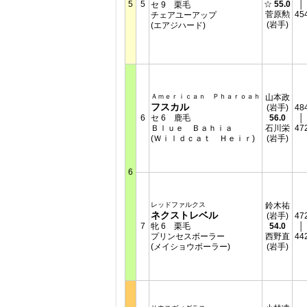
5
5
☆
55.0
│
セ 9 栗毛
菅原勲
45
チェアユーアップ
(岩手)
(エアジハード)
Ａｍｅｒｉｃａｎ Ｐｈａｒｏａｈ
山本政
フスカル
(岩手)
48
6
セ 6 鹿毛
56.0
│
Ｂｌｕｅ Ｂａｈｉａ
石川栄
47
(Ｗｉｌｄｃａｔ Ｈｅｉｒ)
(岩手)
6
レッドファルクス
鈴木祐
ネクストレベル
(岩手)
47
7
牝 6 栗毛
54.0
│
プリンセスボーラー
西野直
44
(メイショウボーラー)
(岩手)