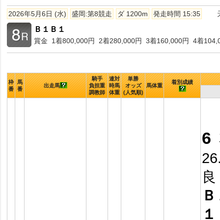
2026年5月6日 (水)
盛岡:第8競走
ダ 1200m
発走時間 15:35
Ｂ１Ｂ１
賞金 1着800,000円 2着280,000円 3着160,000円 4着104,
騎手
連対
単勝
枠
馬
着別成績
出走馬
負担重
時馬
オッズ
馬体重
番
番
調教師
体重
(人気順)
6
26
良
Ｂ
１