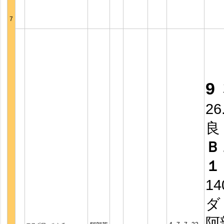
7
9
26
良
Ｂ
１
14
ダ
阿