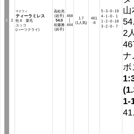
山
5
-
3
-
0
-
19
高松亮
マクフィ
ティーラミレス
(岩手)
468
4
-
1
-
0
-
1
1.7
461
54
2
2
54.0
│
牝 6 栗毛
1
-
2
-
0
-
18
(1人気)
-6
佐藤雅
444
ユッコ
3
-
2
-
0
-
7
(岩手)
(ハーツクライ)
2
4
ナ
ボ
1:
(1.
1-
41