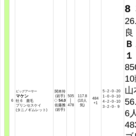
8
26
良
Ｂ
１
8
1
山
5
-
2
-
0
-
20
関本玲
ビッグアーサー
マケン
(岩手)
505
117.8
1
-
0
-
0
-
10
484
56
6
◇
54.0
│
(10人
牡 6 鹿毛
4
-
2
-
0
-
10
+1
佐藤雅
478
気)
プリンセスケイ
3
-
2
-
0
-
9
(岩手)
(タニノギムレット)
6
4