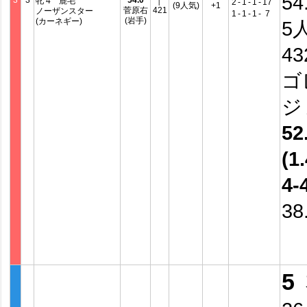
54
3
3
54.0
│
牝 4 鹿毛
2
-
1
-
1
-
17
(9人気)
+1
菅原右
421
ノーザンスター
1
-
1
-
1
-
7
(岩手)
(カーネギー)
5
4
ゴ
ジ
52
(1.
4-
38
5