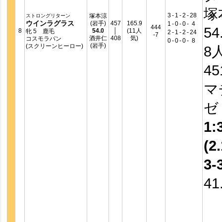
塚
3
-
1
-
2
-
28
塚本涼
ストロングリターン
ウインラグラス
(岩手)
457
165.9
1
-
0
-
0
-
4
444
54
8
54.0
│
(11人
牝 5 鹿毛
2
-
1
-
2
-
24
-7
酒井仁
408
気)
コスモラパン
0
-
0
-
0
-
8
(岩手)
(スクリーンヒーロー)
8
4
マ
1:
(2.
3-
41