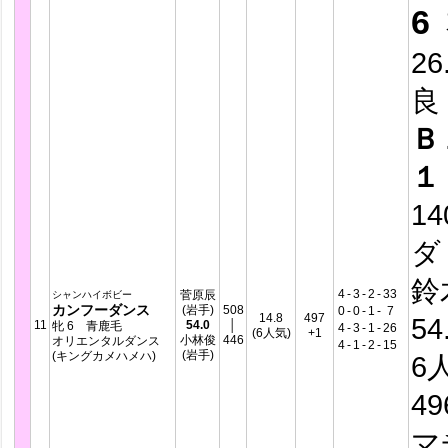
6
26
良
Ｂ
１
14
ダ
鈴
4
-
3
-
2
-
33
菅原辰
シャンハイボビー
カンフーダンス
(岩手)
508
0
-
0
-
1
-
7
14.8
497
54
11
54.0
│
牝 6 青鹿毛
4
-
3
-
1
-
26
(6人気)
+1
小林俊
446
オリエンタルダンス
4
-
1
-
2
-
15
(岩手)
(キングカメハメハ)
6
4
マ