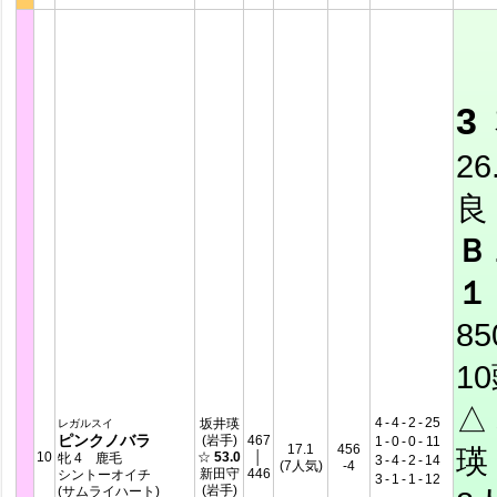
3
26
良
Ｂ
１
8
1
△
4
-
4
-
2
-
25
坂井瑛
レガルスイ
ピンクノバラ
(岩手)
467
1
-
0
-
0
-
11
17.1
456
瑛 
10
☆
53.0
│
牝 4 鹿毛
3
-
4
-
2
-
14
(7人気)
-4
新田守
446
シントーオイチ
3
-
1
-
1
-
12
(岩手)
(サムライハート)