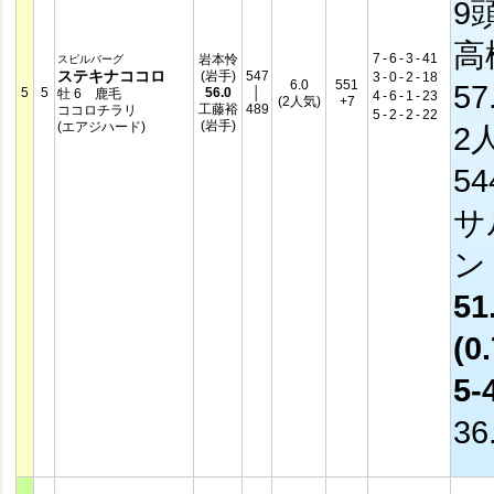
9
高
7
-
6
-
3
-
41
岩本怜
スピルバーグ
ステキナココロ
(岩手)
547
3
-
0
-
2
-
18
6.0
551
57
5
5
56.0
│
牡 6 鹿毛
4
-
6
-
1
-
23
(2人気)
+7
工藤裕
489
ココロチラリ
5
-
2
-
2
-
22
(岩手)
(エアジハード)
2
5
サ
51
(0.
5-
36