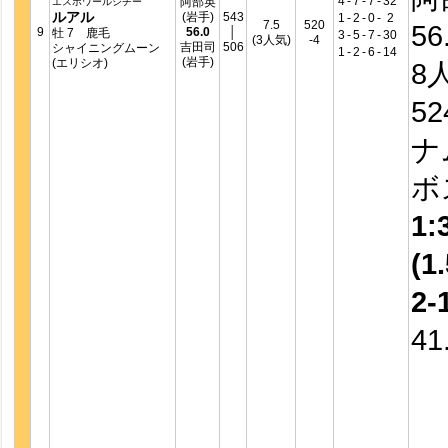
4
-
7
-
7
-
32
阿部英
エスポワールシチー
ルアル
(岩手)
543
1
-
2
-
0
-
2
7.5
520
56
9
56.0
│
牡 7 鹿毛
3
-
5
-
7
-
30
(3人気)
-4
吉田司
506
シャイニングムーン
1
-
2
-
6
-
14
(岩手)
(エリシオ)
8
5
ナ
ボ
1:
(1.
2-
41