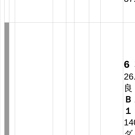
6
26
良
Ｂ
１
14
ダ