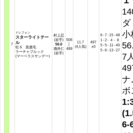
１
14
ダ
小
ドレフォン
6
-
7
-
15
-
48
村上忍
スターライトテー
(岩手)
506
1
-
2
-
4
-
8
ル
11.7
497
56
7
56.0
│
5
-
5
-
11
-
40
(4人気)
±0
牡 6 黒鹿毛
酒井仁
489
5
-
6
-
13
-
27
ラーチャプルック
(岩手)
7
(マーベラスサンデー)
4
ナ
ボ
1:
(1.
6-