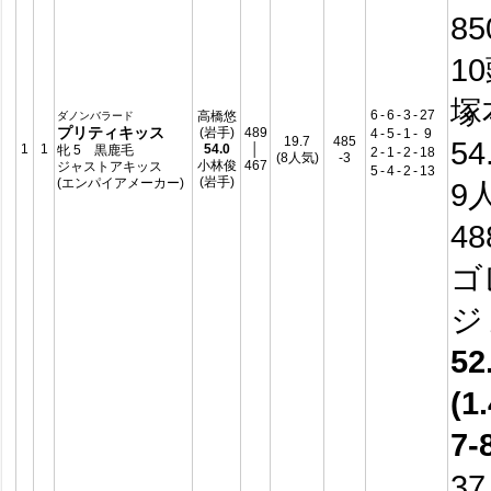
8
1
塚
6
-
6
-
3
-
27
高橋悠
ダノンバラード
プリティキッス
(岩手)
489
4
-
5
-
1
-
9
19.7
485
54
1
1
54.0
│
牝 5 黒鹿毛
2
-
1
-
2
-
18
(8人気)
-3
小林俊
467
ジャストアキッス
5
-
4
-
2
-
13
(岩手)
(エンパイアメーカー)
9
4
ゴ
ジ
52
(1.
7-
37