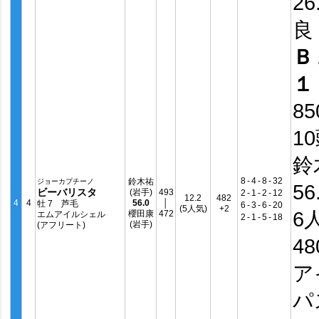
26
良
Ｂ
１
8
1
鈴
8
-
4
-
8
-
32
鈴木祐
ジョーカプチーノ
56
ビーバリスタ
(岩手)
493
2
-
1
-
2
-
12
12.2
482
4
4
56.0
│
牡 7 芦毛
6
-
3
-
6
-
20
(5人気)
+2
6
櫻田康
472
エムアイルシェル
2
-
1
-
5
-
18
(岩手)
(アフリート)
4
ア
パ