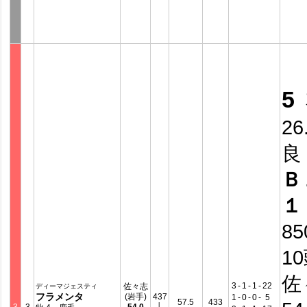
5
26
良
Ｂ
１
8
1
佐
3
-
1
-
1
-
22
佐々志
ディーマジェスティ
フラメンタ
(岩手)
437
1
-
0
-
0
-
5
57.5
433