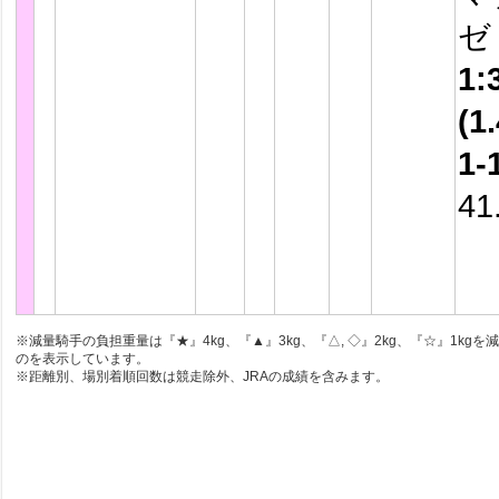
1:
(1.
1-
41
※減量騎手の負担重量は『★』4kg、『▲』3kg、『△, ◇』2kg、『☆』1kgを
のを表示しています。
※距離別、場別着順回数は競走除外、JRAの成績を含みます。